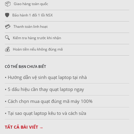
📦
Giao hàng toàn quốc
🛡️
Bảo hành 1 đổi 1 lỗi NSX
💳
Thanh toán linh hoạt
🔍
Kiểm tra hàng trước khi nhận
💰
Hoàn tiền nếu không đúng mã
CÓ THỂ BẠN CHƯA BIẾT
• Hướng dẫn vệ sinh quạt laptop tại nhà
• 5 dấu hiệu cần thay quạt laptop ngay
• Cách chọn mua quạt đúng mã máy 100%
• Tại sao quạt laptop kêu to và cách sửa
TẤT CẢ BÀI VIẾT →