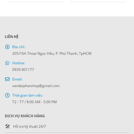
LIÊN HỆ
Địa chỉ::
205/16A Thoại Ngọc Hầu, P. Phú Thạnh, TpHCM
Hotline:
0939 801177
Email:
vandaiphatshop@gmail.com
Thời gian làm việc:
T2 - T7 / 8:00 AM - 5:00 PM
DỊCH VỤ KHÁCH HÀNG
🛠️
Hỗ trợ kỹ thuật 24/7