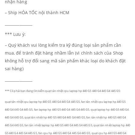
nhận hàng
– Ship HỎA TỐC nội thành HCM
_______________
*** Lưu ý:
– Quý khách vui lòng kiểm tra kỹ đúng loại sản phẩm cần
mua, để tránh đặt hàng nhầm lẫn (vì chính sách của Shop
không hỗ trợ đổi sang mã sản phẩm khác loại do khách đặt
sai hàng)
_______________
*** Có phải bạn đang tìm kiếm quạt tản nhiệt cpu laptop hp 440 G5 440 G4 445 G4 445 G5:
quạt tản nhiệt cpu laptop hp 440 G5 440 G4 445 G4 445 G5, fan tản nhiệt cpu laptop hp 440 G5
440 G4 445 G4 445 G5, fan laptop hp 440 G5 440 G4 445 G4 445 G5, quạt laptop hp 440 G5 440 G4
445 G4 445 G5,
quạt tản nhiệt hp 440 G5 440 G4 445 G4 445 G5, fan tản nhiệt hp 440 G5 440 G4
445 G4 445 G5, fan tản nhiệt laptop hp 440 G5 440 G4 445 G4 445 G5, quạt tản nhiệt laptop hp 440
G5 440 G4 445 G4 445 G5, fan cpu hp 440 G5 440 G4 445 G4 445 G5, quạt cpu hp 440 G5 440 G4