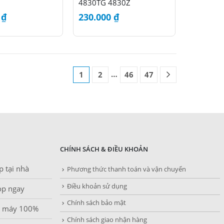
4830TG 4830Z
0
₫
230.000
₫
…
1
2
46
47
CHÍNH SÁCH & ĐIỀU KHOẢN
p tại nhà
Phương thức thanh toán và vận chuyển
Điều khoản sử dụng
top ngay
Chính sách bảo mật
ã máy 100%
Chính sách giao nhận hàng