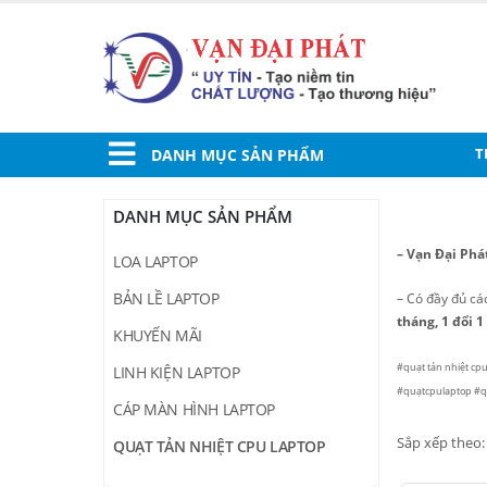
T
DANH MỤC SẢN PHẨM
DANH MỤC SẢN PHẨM
– Vạn Đại Phá
LOA LAPTOP
BẢN LỀ LAPTOP
– Có đầy đủ c
tháng, 1 đổi 1
KHUYẾN MÃI
#quạt tản nhiệt cp
LINH KIỆN LAPTOP
#quạtcpulaptop #q
CÁP MÀN HÌNH LAPTOP
Sắp xếp theo:
QUẠT TẢN NHIỆT CPU LAPTOP