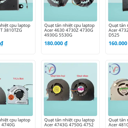
chọn
chọn
trên
trên
trang
trang
sản
sản
nhiệt cpu laptop
Quạt tản nhiệt cpu laptop
Quạt tản 
phẩm
phẩm
0T 3810TZG
Acer 4630 4730Z 4730G
Acer 473
4930G 5530G
D525
₫
180.000
₫
160.00
nhiệt cpu laptop
Quạt tản nhiệt cpu laptop
Quạt tản 
0 4740G
Acer 4743G 4750G 4752
Acer 481