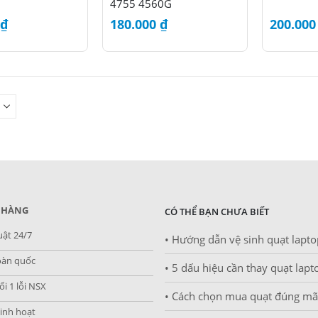
4755 4560G
₫
180.000
₫
200.00
 HÀNG
CÓ THỂ BẠN CHƯA BIẾT
uật 24/7
• Hướng dẫn vệ sinh quạt lapto
oàn quốc
• 5 dấu hiệu cần thay quạt lap
i 1 lỗi NSX
• Cách chọn mua quạt đúng m
inh hoạt