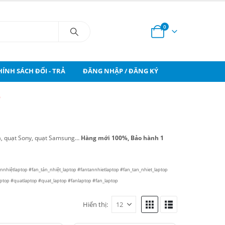
0
HÍNH SÁCH ĐỔI - TRẢ
ĐĂNG NHẬP / ĐĂNG KÝ
p
ba, quạt Sony, quạt Samsung…
Hàng mới 100%, Bảo hành 1
nnhiệtlaptop #fan_tản_nhiệt_laptop #fantannhietlaptop #fan_tan_nhiet_laptop
top #quatlaptop #quat_laptop #fanlaptop #fan_laptop
Hiển thị: