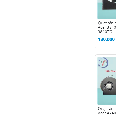
chọn
trên
trang
sản
Quạt tản 
phẩm
Acer 381
3810TG
180.000
Quạt tản 
Acer 474