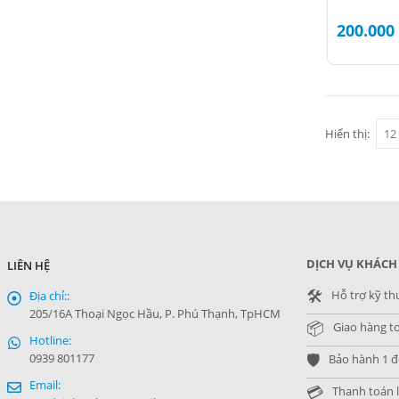
200.000
Hiển thị:
DỊCH VỤ KHÁCH
LIÊN HỆ
🛠️
Hỗ trợ kỹ th
Địa chỉ::
205/16A Thoại Ngọc Hầu, P. Phú Thạnh, TpHCM
📦
Giao hàng t
Hotline:
🛡️
0939 801177
Bảo hành 1 đổ
Email:
💳
Thanh toán l