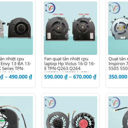
Sản
Sản
ản nhiệt cpu
Fan quạt tản nhiệt cpu
Quạt tản 
 Envy 13-BA 13-
laptop Hp Victus 16-D 16-
Inspiron
phẩm
phẩm
Series TPN-
E TPN-Q263 Q264
5505 55
này
này
043-001
M75721 M75723 (RTX
có
có
Khoảng
Khoảng
₫
–
490.000
₫
590.000
₫
–
670.000
₫
350.00
3060) (80W)
giá:
giá:
nhiều
nhiều
từ
từ
biến
biến
420.000 ₫
590.000 ₫
thể.
thể.
đến
đến
Các
Các
490.000 ₫
670.000 ₫
tùy
tùy
chọn
chọn
có
có
thể
thể
được
được