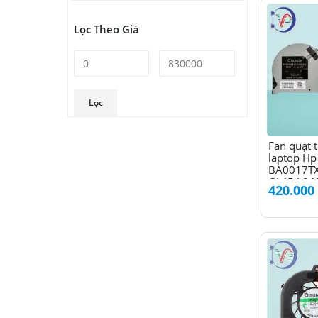
Lọc Theo Giá
Giá
Giá
Lọc
tối
tối
thiểu
đa
Sản
Fan quạt t
laptop Hp
phẩm
BA0017TX 
này
C145 L94
có
420.000
nhiều
biến
thể.
Các
tùy
chọn
có
thể
được