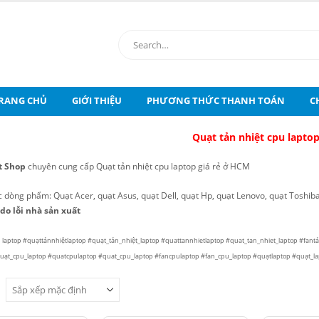
RANG CHỦ
GIỚI THIỆU
PHƯƠNG THỨC THANH TOÁN
C
Quạt tản nhiệt cpu lapto
t Shop
chuyên cung cấp Quạt tản nhiệt cpu laptop giá rẻ ở HCM
ác dòng phẩm:
Quạt Acer, quạt Asus, quạt Dell, quạt Hp, quạt Lenovo, quạt Toshi
 do lỗi nhà sản xuất
u laptop #quạttảnnhiệtlaptop #quạt_tản_nhiệt_laptop #quattannhietlaptop #quat_tan_nhiet_laptop #fantả
uạt_cpu_laptop #quatcpulaptop #quat_cpu_laptop #fancpulaptop #fan_cpu_laptop #quạtlaptop #quạt_lap