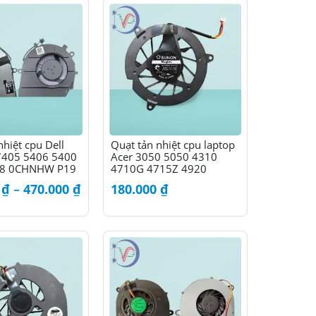
nhiệt cpu Dell
Quạt tản nhiệt cpu laptop
 7405 5406 5400
Acer 3050 5050 4310
08 0CHNHW P19
4710G 4715Z 4920
Khoảng
0
₫
–
470.000
₫
180.000
₫
giá:
từ
350.000 ₫
đến
470.000 ₫