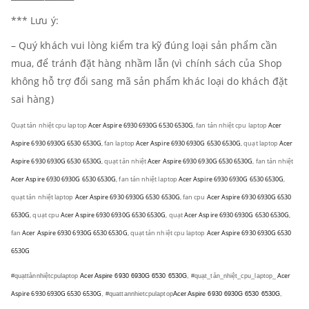
*** Lưu ý:
– Quý khách vui lòng kiểm tra kỹ đúng loại sản phẩm cần
mua, để tránh đặt hàng nhầm lẫn (vì chính sách của Shop
không hỗ trợ đổi sang mã sản phẩm khác loại do khách đặt
sai hàng)
Quạt tản nhiệt cpu laptop
Acer Aspire 6930 6930G 6530 6530G
, fan tản nhiệt cpu laptop
Acer
Aspire 6930 6930G 6530 6530G
,
fan laptop
Acer Aspire 6930 6930G 6530 6530G
, quạt laptop
Acer
Aspire 6930 6930G 6530 6530G
,
quạt tản nhiệt
Acer Aspire 6930 6930G 6530 6530G
, fan tản nhiệt
Acer Aspire 6930 6930G 6530 6530G
,
fan tản nhiệt laptop
Acer Aspire 6930 6930G 6530 6530G
,
quạt tản nhiệt laptop
Acer Aspire 6930 6930G 6530 6530G
,
fan cpu
Acer Aspire 6930 6930G 6530
6530G
, quạt cpu
Acer Aspire 6930 6930G 6530 6530G
, quạt
Acer Aspire 6930 6930G 6530 6530G
,
fan
Acer Aspire 6930 6930G 6530 6530G
, quạt tản nhiệt cpu laptop
Acer Aspire 6930 6930G 6530
6530G
Acer
#quạttảnnhiệtcpulaptop
Acer Aspire 6930 6930G 6530 6530G
, #quạt_tản_nhiệt_cpu_laptop_
Aspire 6930 6930G 6530 6530G
, #quattannhietcpulaptop
Acer Aspire 6930 6930G 6530 6530G
,