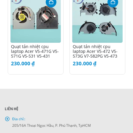
Quạt tản nhiệt cpu
Quạt tản nhiệt cpu
laptop Acer V5-471G V5-
laptop Acer V5-472 V5-
571G V5-531 V5-431
573G V7-582PG V5-473
230.000
₫
230.000
₫
LIÊN HỆ
Địa chỉ::
205/16A Thoại Ngọc Hầu, P. Phú Thạnh, TpHCM