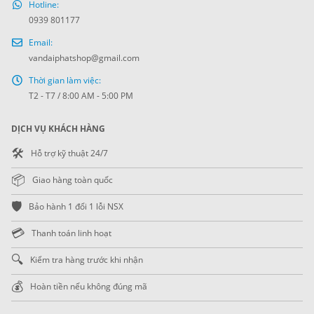
Hotline:
0939 801177
Email:
vandaiphatshop@gmail.com
Thời gian làm việc:
T2 - T7 / 8:00 AM - 5:00 PM
DỊCH VỤ KHÁCH HÀNG
🛠️
Hỗ trợ kỹ thuật 24/7
📦
Giao hàng toàn quốc
🛡️
Bảo hành 1 đổi 1 lỗi NSX
💳
Thanh toán linh hoạt
🔍
Kiểm tra hàng trước khi nhận
💰
Hoàn tiền nếu không đúng mã