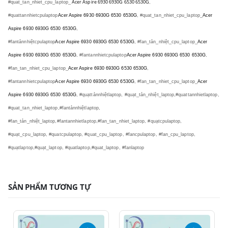
Acer Aspire 6930 6930G 6530 6530G
#quat_tan_nhiet_cpu_laptop_
,
#quattannhietcpulaptop
Acer Aspire 6930 6930G 6530 6530G
, #quat_tan_nhiet_cpu_laptop_
Acer
Aspire 6930 6930G 6530 6530G
,
#fantảnnhiệtcpulaptop
Acer Aspire 6930 6930G 6530 6530G
, #fan_tản_nhiệt_cpu_laptop_
Acer
Aspire 6930 6930G 6530 6530G
, #fantannhietcpulaptop
Acer Aspire 6930 6930G 6530 6530G
,
#fan_tan_nhiet_cpu_laptop_
Acer Aspire 6930 6930G 6530 6530G
,
#fantannhietcpulaptop
Acer Aspire 6930 6930G 6530 6530G
, #fan_tan_nhiet_cpu_laptop_
Acer
Aspire 6930 6930G 6530 6530G
, #quạttảnnhiệtlaptop, #quạt_tản_nhiệt_laptop,#quattannhietlaptop,
#quat_tan_nhiet_laptop,#fantảnnhiệtlaptop,
#fan_tản_nhiệt_laptop,#fantannhietlaptop,#fan_tan_nhiet_laptop, #quạtcpulaptop,
#quạt_cpu_laptop, #quatcpulaptop, #quat_cpu_laptop, #fancpulaptop, #fan_cpu_laptop,
#quạtlaptop,#quạt_laptop, #quatlaptop,#quat_laptop, #fanlaptop
SẢN PHẨM TƯƠNG TỰ