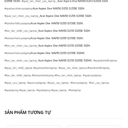
Acer Aspire One NAV50 D255 D255E 532H
D255E 532H
, #quat_tan_nhiet_cpu_laptop_
,
#quattannhietcpulaptop
Acer Aspire One NAV50 D255 D255E 532H
,
#quat_tan_nhiet_cpu_laptop_
Acer Aspire One NAV50 D255 D255E 532H
,
#fantảnnhiệtcpulaptop
Acer Aspire One NAV50 D255 D255E 532H
,
#fan_tản_nhiệt_cpu_laptop_
Acer Aspire One NAV50 D255 D255E 532H
,
#fantannhietcpulaptop
Acer Aspire One NAV50 D255 D255E 532H
,
#fan_tan_nhiet_cpu_laptop_
Acer Aspire One NAV50 D255 D255E 532H
,
#fantannhietcpulaptop
Acer Aspire One NAV50 D255 D255E 532H0
,
#fan_tan_nhiet_cpu_laptop_
Acer Aspire One NAV50 D255 D255E 532H0
, #quạttảnnhiệtlaptop,
#quạt_tản_nhiệt_laptop,#quattannhietlaptop, #quat_tan_nhiet_laptop,#fantảnnhiệtlaptop,
#fan_tản_nhiệt_laptop,#fantannhietlaptop,#fan_tan_nhiet_laptop, #quạtcpulaptop,
#quạt_cpu_laptop, #quatcpulaptop, #quat_cpu_laptop, #fancpulaptop, #fan_cpu_laptop,
#quạtlaptop,#quạt_laptop, #quatlaptop,#quat_laptop, #fanlaptop
SẢN PHẨM TƯƠNG TỰ