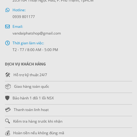
205/16A Thoại Ngọc Hầu, P. Phú Thạnh, TpHCM
Hotline:
0939 801177
Email:
vandaiphatshop@gmail.com
Thời gian làm việc:
T2 - T7 / 8:00 AM - 5:00 PM
DỊCH VỤ KHÁCH HÀNG
🛠️
Hỗ trợ kỹ thuật 24/7
📦
Giao hàng toàn quốc
🛡️
Bảo hành 1 đổi 1 lỗi NSX
💳
Thanh toán linh hoạt
🔍
Kiểm tra hàng trước khi nhận
💰
Hoàn tiền nếu không đúng mã