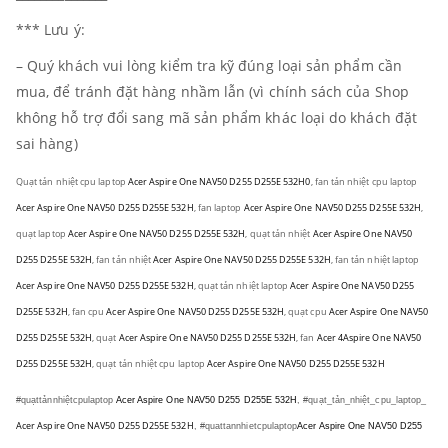
*** Lưu ý:
– Quý khách vui lòng kiểm tra kỹ đúng loại sản phẩm cần
mua, để tránh đặt hàng nhầm lẫn (vì chính sách của Shop
không hỗ trợ đổi sang mã sản phẩm khác loại do khách đặt
sai hàng)
Quạt tản nhiệt cpu laptop
Acer Aspire One NAV50 D255 D255E 532H0
, fan tản nhiệt cpu laptop
Acer Aspire One NAV50 D255 D255E 532H
,
fan laptop
Acer Aspire One NAV50 D255 D255E 532H
,
quạt laptop
Acer Aspire One NAV50 D255 D255E 532H
,
quạt tản nhiệt
Acer Aspire One NAV50
D255 D255E 532H
, fan tản nhiệt
Acer Aspire One NAV50 D255 D255E 532H
,
fan tản nhiệt laptop
Acer Aspire One NAV50 D255 D255E 532H
, quạt tản nhiệt laptop
Acer Aspire One NAV50 D255
D255E 532H
,
fan cpu
Acer Aspire One NAV50 D255 D255E 532H
, quạt cpu
Acer Aspire One NAV50
D255 D255E 532H
, quạt
Acer Aspire One NAV50 D255 D255E 532H
, fan
Acer 4Aspire One NAV50
D255 D255E 532H
, quạt tản nhiệt cpu laptop
Acer Aspire One NAV50 D255 D255E 532H
#quạttảnnhiệtcpulaptop
Acer Aspire One NAV50 D255 D255E 532H
, #quạt_tản_nhiệt_cpu_laptop_
Acer Aspire One NAV50 D255 D255E 532H
, #quattannhietcpulaptop
Acer Aspire One NAV50 D255