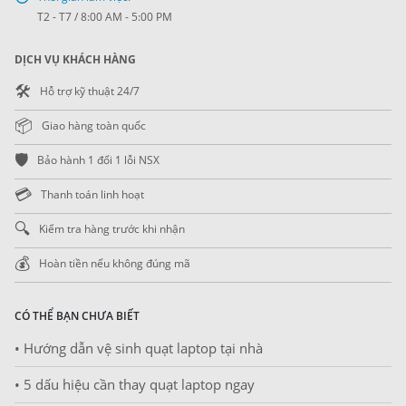
T2 - T7 / 8:00 AM - 5:00 PM
DỊCH VỤ KHÁCH HÀNG
🛠️
Hỗ trợ kỹ thuật 24/7
📦
Giao hàng toàn quốc
🛡️
Bảo hành 1 đổi 1 lỗi NSX
💳
Thanh toán linh hoạt
🔍
Kiểm tra hàng trước khi nhận
💰
Hoàn tiền nếu không đúng mã
CÓ THỂ BẠN CHƯA BIẾT
• Hướng dẫn vệ sinh quạt laptop tại nhà
• 5 dấu hiệu cần thay quạt laptop ngay