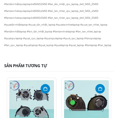
#fantảnnhiệtcpulaptopdell5450,E5450 #fan_tản_nhiệt_cpu_laptop_dell_5450,_E5450
#fantannhietcpulaptopdell5450,e5450 #fan_tan_nhiet_cpu_laptop_dell_5450,_e5450
#fantannhietcpulaptopdell5450,E5450 #fan_tan_nhiet_cpu_laptop_dell_5450,_E5450
#quạttảnnhiệtlaptop #quạt_tản_nhiệt_laptop #quattannhietlaptop #quat_tan_nhiet_laptop
#fantảnnhiệtlaptop #fan_tản_nhiệt_laptop #fantannhietlaptop #fan_tan_nhiet_laptop
#quạtcpulaptop #quạt_cpu_laptop #quatcpulaptop #quat_cpu_laptop #fancpulaptop
#fan_cpu_laptop #quạtlaptop #quạt_laptop #quatlaptop #quat_laptop #fanlaptop #fan_laptop
SẢN PHẨM TƯƠNG TỰ