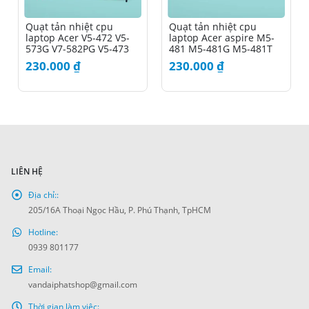
Quạt tản nhiệt cpu
Quạt tản nhiệt cpu
laptop Acer V5-472 V5-
laptop Acer aspire M5-
573G V7-582PG V5-473
481 M5-481G M5-481T
X483G
230.000
₫
230.000
₫
LIÊN HỆ
Địa chỉ::
205/16A Thoại Ngọc Hầu, P. Phú Thạnh, TpHCM
Hotline:
0939 801177
Email:
vandaiphatshop@gmail.com
Thời gian làm việc: