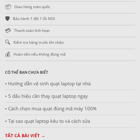
📦
Giao hàng toàn quốc
🛡️
Bảo hành 1 đổi 1 lỗi NSX
💳
Thanh toán linh hoạt
🔍
Kiểm tra hàng trước khi nhận
💰
Hoàn tiền nếu không đúng mã
CÓ THỂ BẠN CHƯA BIẾT
• Hướng dẫn vệ sinh quạt laptop tại nhà
• 5 dấu hiệu cần thay quạt laptop ngay
• Cách chọn mua quạt đúng mã máy 100%
• Tại sao quạt laptop kêu to và cách sửa
TẤT CẢ BÀI VIẾT →