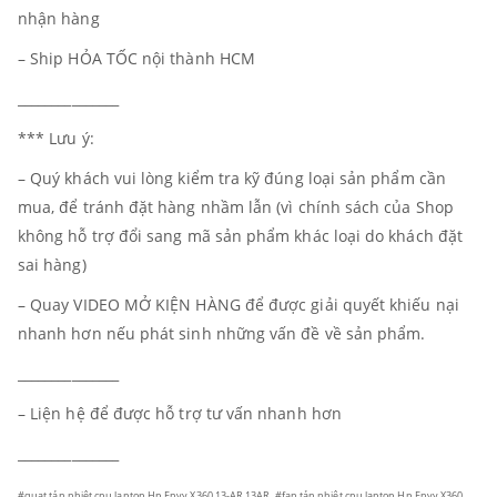
nhận hàng
– Ship HỎA TỐC nội thành HCM
_______________
*** Lưu ý:
– Quý khách vui lòng kiểm tra kỹ đúng loại sản phẩm cần
mua, để tránh đặt hàng nhầm lẫn (vì chính sách của Shop
không hỗ trợ đổi sang mã sản phẩm khác loại do khách đặt
sai hàng)
– Quay VIDEO MỞ KIỆN HÀNG để được giải quyết khiếu nại
nhanh hơn nếu phát sinh những vấn đề về sản phẩm.
_______________
– Liện hệ để được hỗ trợ tư vấn nhanh hơn
_______________
#quạt tản nhiệt cpu laptop Hp Envy X360 13-AR 13AR, #fan tản nhiệt cpu laptop Hp Envy X360