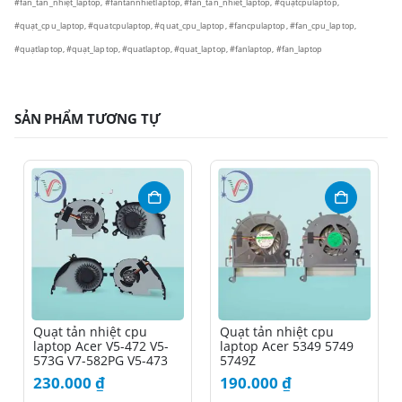
#fan_tản_nhiệt_laptop, #fantannhietlaptop, #fan_tan_nhiet_laptop, #quạtcpulaptop,
#quạt_cpu_laptop, #quatcpulaptop, #quat_cpu_laptop, #fancpulaptop, #fan_cpu_laptop,
#quạtlaptop, #quạt_laptop, #quatlaptop, #quat_laptop, #fanlaptop, #fan_laptop
SẢN PHẨM TƯƠNG TỰ
Quạt tản nhiệt cpu
Quạt tản nhiệt cpu
laptop Acer V5-472 V5-
laptop Acer 5349 5749
573G V7-582PG V5-473
5749Z
230.000
₫
190.000
₫