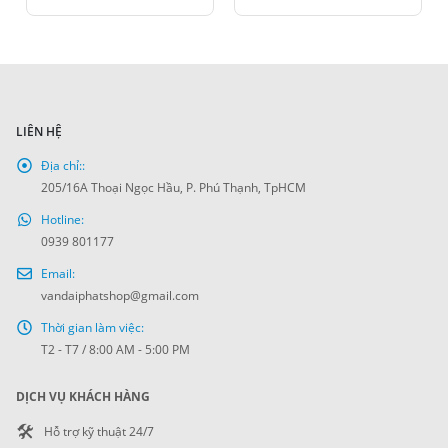
LIÊN HỆ
Địa chỉ::
205/16A Thoại Ngọc Hầu, P. Phú Thạnh, TpHCM
Hotline:
0939 801177
Email:
vandaiphatshop@gmail.com
Thời gian làm việc:
T2 - T7 / 8:00 AM - 5:00 PM
DỊCH VỤ KHÁCH HÀNG
🛠️
Hỗ trợ kỹ thuật 24/7