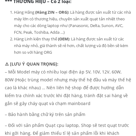
*** THƯƠNG HIỆU – Có 2 loại:
Hàng Hãng
(Hàng ZIN – ORG)
: Là hàng được sản xuất từ các nhà
máy lớn có thương hiệu, chuyên sản xuất quạt tản nhiệt theo
máy cho các dòng laptop như (Panasonic, Delta, Sunon, AVC,
FCN, Peak, Toshiba, Adda …)
Hàng Linh kiện thay thế
(OEM)
: Là hàng được sản xuất từ các
nhà máy nhỏ, giá thành sẽ rẻ hơn, chất lượng và độ bền sẽ kém
hơn so với hàng ORG
⚠️ [LƯU Ý QUAN TRỌNG]:
– Mỗi Model máy có nhiều loại điện áp 5V, 10V, 12V, 60W,
80W (Hoặc trùng model nhưng máy thế hệ đầu và máy thế hệ
cao là khác nhau) … Nên liên hệ shop để được hướng dẫn
kiểm tra chính xác trước khi đặt hàng, tránh đặt sai hàng về
gắn sẽ gây cháy quạt và chạm mainboard
– Bảo hành bằng chữ ký trên sản phẩm
– Đối với sản phẩm Quạt cpu laptop, Shop sẽ test quạt trước
khi gởi hàng. Để giảm thiểu tỉ lệ sản phẩm lỗi khi khách