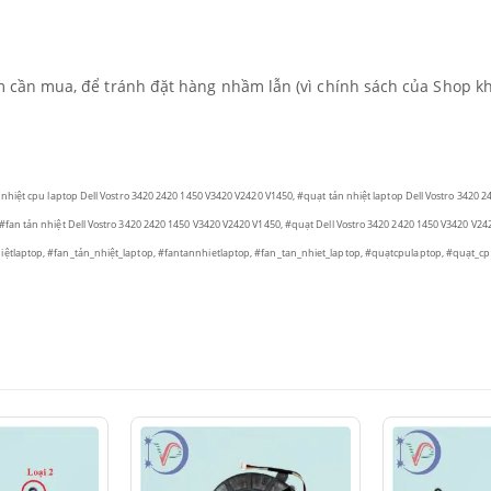
ẩm cần mua, để tránh đặt hàng nhầm lẫn (vì chính sách của Shop k
nhiệt cpu laptop Dell Vostro 3420 2420 1450 V3420 V2420 V1450, #quạt tản nhiệt laptop Dell Vostro 3420 2
#fan tản nhiệt Dell Vostro 3420 2420 1450 V3420 V2420 V1450, #quạt Dell Vostro 3420 2420 1450 V3420 V24
iệtlaptop,
#fan_tản_nhiệt_laptop, #fantannhietlaptop, #fan_tan_nhiet_laptop, #quạtcpulaptop, #quạt_c