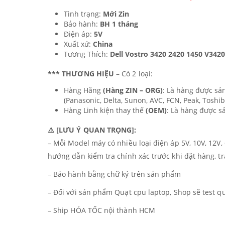
Tình trạng:
Mới Zin
Bảo hành:
BH 1 tháng
Điện áp:
5V
Xuất xứ:
China
Tương Thích:
Dell Vostro 3420 2420 1450 V342
*** THƯƠNG HIỆU
– Có 2 loại:
Hàng Hãng
(Hàng ZIN – ORG)
: Là hàng được sả
(Panasonic, Delta, Sunon, AVC, FCN, Peak, Toshi
Hàng Linh kiện thay thế
(OEM)
: Là hàng được s
⚠️ [LƯU Ý QUAN TRỌNG]:
– Mỗi Model máy có nhiều loại điện áp 5V, 10V, 12
hướng dẫn kiểm tra chính xác trước khi đặt hàng, 
– Bảo hành bằng chữ ký trên sản phẩm
– Đối với sản phẩm Quạt cpu laptop, Shop sẽ test qu
– Ship HỎA TỐC nội thành HCM