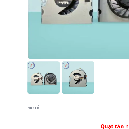
MÔ TẢ
Quạt tản n