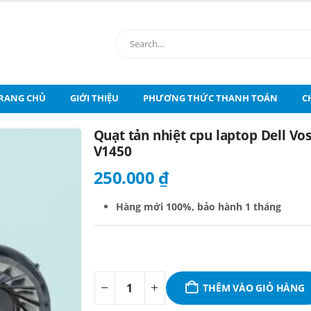
RANG CHỦ
GIỚI THIỆU
PHƯƠNG THỨC THANH TOÁN
C
Quạt tản nhiệt cpu laptop Dell Vo
V1450
250.000
₫
Hàng mới 100%,
bảo hành 1 tháng
THÊM VÀO GIỎ HÀNG