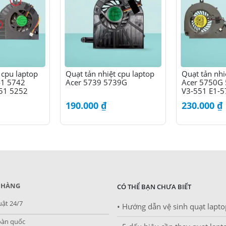
 cpu laptop
Quạt tản nhiệt cpu laptop
Quạt tản nhi
41 5742
Acer 5739 5739G
Acer 5750G
51 5252
V3-551 E1-5
190.000
₫
230.000
₫
 HÀNG
CÓ THỂ BẠN CHƯA BIẾT
uật 24/7
• Hướng dẫn vệ sinh quạt lapto
oàn quốc