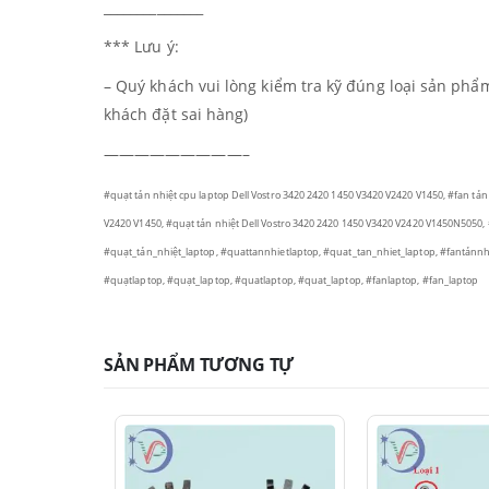
_______________
*** Lưu ý:
– Quý khách vui lòng kiểm tra kỹ đúng loại sản ph
khách đặt sai hàng)
—————————–
#quạt tản nhiệt cpu laptop Dell Vostro 3420 2420 1450 V3420 V2420 V1450, #fan tản 
V2420 V1450, #quạt tản nhiệt Dell Vostro 3420 2420 1450 V3420 V2420 V1450N5050, 
#quạt_tản_nhiệt_laptop, #quattannhietlaptop, #quat_tan_nhiet_laptop, #fantảnnh
#quạtlaptop, #quạt_laptop, #quatlaptop, #quat_laptop, #fanlaptop, #fan_laptop
SẢN PHẨM TƯƠNG TỰ