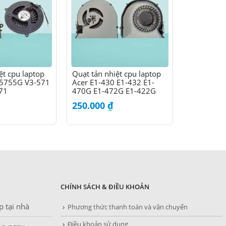
ệt cpu laptop
Quạt tản nhiệt cpu laptop
Quạt tản n
 5755G V3-571
Acer E1-430 E1-432 E1-
Acer Aspi
71
470G E1-472G E1-422G
6530 653
250.000
₫
180.000
CHÍNH SÁCH & ĐIỀU KHOẢN
p tại nhà
Phương thức thanh toán và vận chuyển
Điều khoản sử dụng