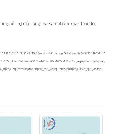
hông hỗ trợ đổi sang mã sản phẩm khác loại do
420 1450 V3420 V2420 V1450, #fan tản nhiệt laptop Dell Vostro 3420 2420 1450 V3420
20 V1450, #fan Dell Vostro 3420 2420 1450 V3420 V2420 V1450,
#quạttảnnhiệtlaptop,
pu_laptop, #quatcpulaptop, #quat_cpu_laptop, #fancpulaptop, #fan_cpu_laptop,