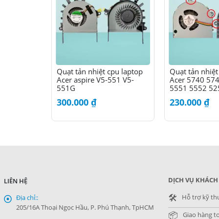
Quạt tản nhiệt cpu laptop
Quạt tản nhiệt
Acer aspire V5-551 V5-
Acer 5740 57
551G
5551 5552 52
300.000
₫
230.000
₫
DỊCH VỤ KHÁCH
LIÊN HỆ
🛠️
Hỗ trợ kỹ th
Địa chỉ::
205/16A Thoại Ngọc Hầu, P. Phú Thạnh, TpHCM
📦
Giao hàng t