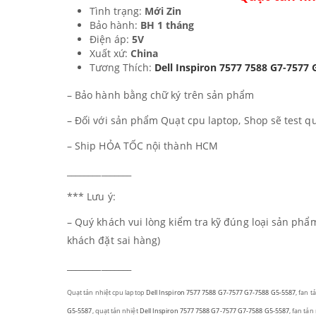
Tình trạng:
Mới Zin
Bảo hành:
BH 1 tháng
Điện áp:
5V
Xuất xứ:
China
Tương Thích:
Dell Inspiron 7577 7588 G7-7577
– Bảo hành bằng chữ ký trên sản phẩm
– Đối với sản phẩm Quạt cpu laptop, Shop sẽ test qu
– Ship HỎA TỐC nội thành HCM
_______________
*** Lưu ý:
– Quý khách vui lòng kiểm tra kỹ đúng loại sản ph
khách đặt sai hàng)
_______________
Quạt tản nhiệt cpu laptop
Dell Inspiron 7577 7588 G7-7577 G7-7588 G5-5587
, fan 
G5-5587
, quạt tản nhiệt
Dell Inspiron 7577 7588 G7-7577 G7-7588 G5-5587
, fan tản