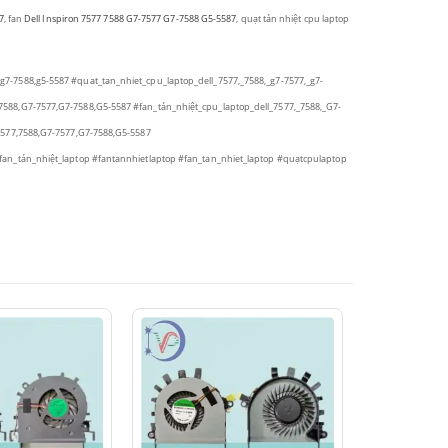
7
, fan
Dell Inspiron 7577 7588 G7-7577 G7-7588 G5-5587
, quạt tản nhiệt cpu laptop
7-7588,g5-5587 #quat_tan_nhiet_cpu_laptop_dell_7577,_7588,_g7-7577,_g7-
7588,G7-7577,G7-7588,G5-5587 #fan_tản_nhiệt_cpu_laptop_dell_7577,_7588,_G7-
l7577,7588,G7-7577,G7-7588,G5-5587
fan_tản_nhiệt_laptop #fantannhietlaptop #fan_tan_nhiet_laptop #quạtcpulaptop