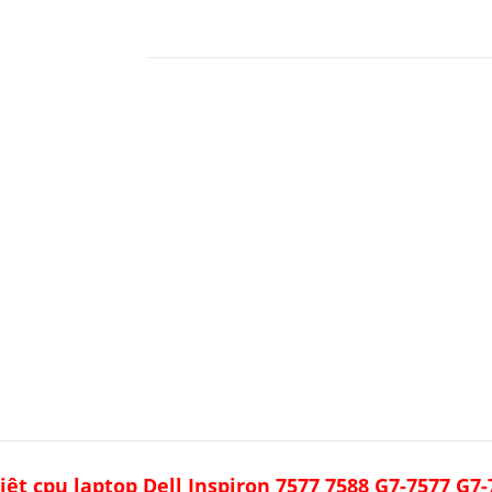
ệt cpu laptop Dell Inspiron 7577 7588 G7-7577 G7