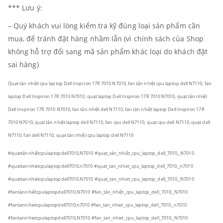
*** Lưu ý:
– Quý khách vui lòng kiểm tra kỹ đúng loại sản phẩm cần
mua, để tránh đặt hàng nhầm lẫn (vì chính sách của Shop
không hỗ trợ đổi sang mã sản phẩm khác loại do khách đặt
sai hàng)
Quạt tản nhiệt cpu laptop Dell Inspiron 17R 7010 N7010, fan tản nhiệt cpu laptop dell N7110, fan
laptop Dell Inspiron 17R 7010 N7010, quạt laptop Dell Inspiron 17R 7010 N7010, quạt tản nhiệt
Dell Inspiron 17R 7010 N7010, fan tản nhiệt dell N7110, fan tản nhiệt laptop Dell Inspiron 17R
7010 N7010, quạt tản nhiệt laptop dell N7110, fan cpu dell N7110, quạt cpu dell N7110, quạt dell
N7110, fan dell N7110, quạt tản nhiệt cpu laptop dell N7110
#quạttảnnhiệtcpulaptopdell7010,N7010 #quạt_tản_nhiệt_cpu_laptop_dell_7010,_N7010
#quattannhietcpulaptopdell7010,n7010 #quat_tan_nhiet_cpu_laptop_dell_7010,_n7010
#quattannhietcpulaptopdell7010,N7010 #quat_tan_nhiet_cpu_laptop_dell_7010,_N7010
#fantảnnhiệtcpulaptopdell7010,N7010 #fan_tản_nhiệt_cpu_laptop_dell_7010,_N7010
#fantannhietcpulaptopdell7010,n7010 #fan_tan_nhiet_cpu_laptop_dell_7010,_n7010
#fantannhietcpulaptopdell7010,N7010 #fan_tan_nhiet_cpu_laptop_dell_7010,_N7010