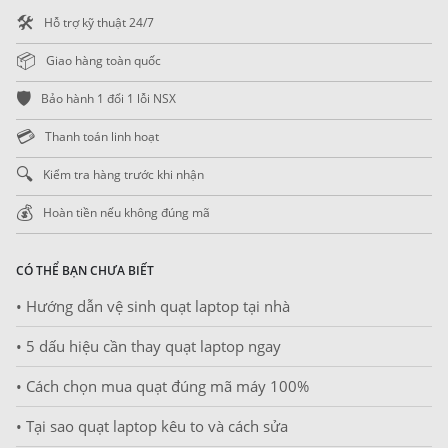
🛠️
Hỗ trợ kỹ thuật 24/7
📦
Giao hàng toàn quốc
🛡️
Bảo hành 1 đổi 1 lỗi NSX
💳
Thanh toán linh hoạt
🔍
Kiểm tra hàng trước khi nhận
💰
Hoàn tiền nếu không đúng mã
CÓ THỂ BẠN CHƯA BIẾT
• Hướng dẫn vệ sinh quạt laptop tại nhà
• 5 dấu hiệu cần thay quạt laptop ngay
• Cách chọn mua quạt đúng mã máy 100%
• Tại sao quạt laptop kêu to và cách sửa