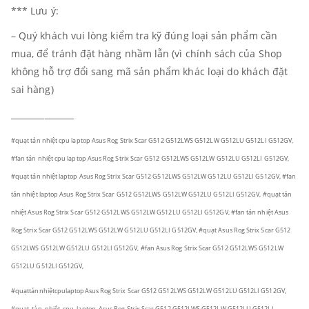
*** Lưu ý:
– Quý khách vui lòng kiểm tra kỹ đúng loại sản phẩm cần
mua, để tránh đặt hàng nhầm lẫn (vì chính sách của Shop
không hỗ trợ đổi sang mã sản phẩm khác loại do khách đặt
sai hàng)
_______________
#quạt tản nhiệt cpu laptop Asus Rog Strix Scar G512 G512LWS G512LW G512LU G512LI G512GV,
#fan tản nhiệt cpu laptop Asus Rog Strix Scar G512 G512LWS G512LW G512LU G512LI G512GV,
#quạt tản nhiệt laptop Asus Rog Strix Scar G512 G512LWS G512LW G512LU G512LI G512GV, #fan
tản nhiệt laptop Asus Rog Strix Scar G512 G512LWS G512LW G512LU G512LI G512GV, #quạt tản
nhiệt Asus Rog Strix Scar G512 G512LWS G512LW G512LU G512LI G512GV, #fan tản nhiệt Asus
Rog Strix Scar G512 G512LWS G512LW G512LU G512LI G512GV, #quạt Asus Rog Strix Scar G512
G512LWS G512LW G512LU G512LI G512GV, #fan Asus Rog Strix Scar G512 G512LWS G512LW
G512LU G512LI G512GV,
#quạttảnnhiệtcpulaptopAsus Rog Strix Scar G512 G512LWS G512LW G512LU G512LI G512GV,
#quạt_tản_nhiệt_cpu_laptop_Asus Rog Strix Scar G512 G512LWS G512LW G512LU G512LI