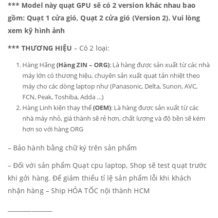
*** Model này quạt GPU sẽ có 2 version khác nhau bao
gồm: Quạt 1 cửa gió, Quạt 2 cửa gió (Version 2). Vui lòng
xem kỹ hình ảnh
*** THƯƠNG HIỆU
– Có 2 loại:
Hàng Hãng
(Hàng ZIN – ORG)
: Là hàng được sản xuất từ các nhà
máy lớn có thương hiệu, chuyên sản xuất quạt tản nhiệt theo
máy cho các dòng laptop như (Panasonic, Delta, Sunon, AVC,
FCN, Peak, Toshiba, Adda …)
Hàng Linh kiện thay thế
(OEM)
: Là hàng được sản xuất từ các
nhà máy nhỏ, giá thành sẽ rẻ hơn, chất lượng và độ bền sẽ kém
hơn so với hàng ORG
– Bảo hành bằng chữ ký trên sản phẩm
– Đối với sản phẩm Quạt cpu laptop, Shop sẽ test quạt trước
khi gởi hàng. Để giảm thiểu tỉ lệ sản phẩm lỗi khi khách
nhận hàng – Ship HỎA TỐC nội thành HCM
_______________