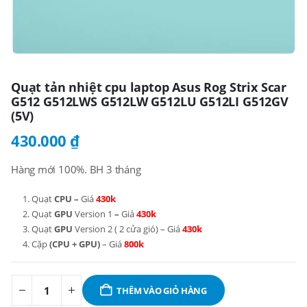
Quạt tản nhiệt cpu laptop Asus Rog Strix Scar
G512 G512LWS G512LW G512LU G512LI G512GV
(5V)
430.000
₫
Hàng mới 100%. BH 3 tháng
Quạt
CPU –
Giá
430k
Quạt
GPU
Version 1
–
Giá
430k
Quạt
GPU
Version 2 ( 2 cửa gió) – Giá
430k
Cặp
(CPU + GPU)
– Giá
800k
THÊM VÀO GIỎ HÀNG