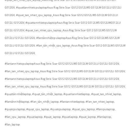
G512GV,
#quattannhietcpulaptopAsus Rog Strix Scar G512 G512LWS G512LW G512LU G512LI
G512GV, #quat_tan_nhiet_cpu_laptop_Asus Rog Strix Scar G512 G512LWS G512LW G512LU
G512LI G512GV,
#quattannhietcpulaptopAsus Rog Strix Scar G512 G512LWS G512LW
G512LU
G512LI G512GV, #quat_tan_nhiet_cpu_laptop_Asus Rog Strix Scar G512 G512LWS G512LW
G512LU G512LI G512GV,
#fantảnnhiệtcpulaptopAsus Rog Strix Scar G512 G512LWS G512LW
G512LU G512LI G512GV, #fan_tản_nhiệt_cpu_laptop_Asus Rog Strix Scar G512 G512LWS G512LW
G512LU G512LI G512GV,
#fantannhietcpulaptopAsus Rog Strix Scar G512 G512LWS G512LW G512LU G512LI G512GV,
#fan_tan_nhiet_cpu_laptop_Asus Rog Strix Scar G512 G512LWS G512LW G512LU G512LI G512GV,
#fantannhietcpulaptopAsus Rog Strix Scar G512 G512LWS G512LW G512LU G512LI G512GV,
#fan_tan_nhiet_cpu_laptop_Asus Rog Strix Scar G512 G512LWS G512LW G512LU G512LI G512GV,
#quạttảnnhiệtlaptop, #quạt_tản_nhiệt_laptop, #quattannhietlaptop, #quat_tan_nhiet_laptop,
#fantảnnhiệtlaptop, #fan_tản_nhiệt_laptop, #fantannhietlaptop, #fan_tan_nhiet_laptop,
#quạtcpulaptop, #quạt_cpu_laptop, #quatcpulaptop, #quat_cpu_laptop, #fancpulaptop,
#fan_cpu_laptop, #quạtlaptop, #quạt_laptop, #quatlaptop, #quat_laptop, #fanlaptop,
#fan_laptop