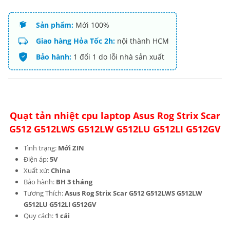
Sản phẩm:
Mới 100%
Giao hàng Hỏa Tốc 2h:
nội thành HCM
Bảo hành:
1 đổi 1 do lỗi nhà sản xuất
Quạt tản nhiệt cpu laptop Asus Rog Strix Scar
G512 G512LWS G512LW G512LU G512LI G512GV
Tình trạng:
Mới ZIN
Điện áp:
5V
Xuất xứ:
China
Bảo hành:
BH 3 tháng
Tương Thích:
Asus Rog Strix Scar G512 G512LWS G512LW
G512LU G512LI G512GV
Quy cách:
1 cái