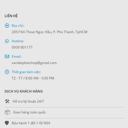
LIÊN HỆ
Địa chỉ::
205/16A Thoại Ngọc Hầu, P. Phú Thạnh, TpHCM
Hotline:
0939 801177
Email:
vandaiphatshop@gmail.com
Thời gian làm việc:
T2 - T7 / 8:00 AM - 5:00 PM
DỊCH VỤ KHÁCH HÀNG
🛠️
Hỗ trợ kỹ thuật 24/7
📦
Giao hàng toàn quốc
🛡️
Bảo hành 1 đổi 1 lỗi NSX