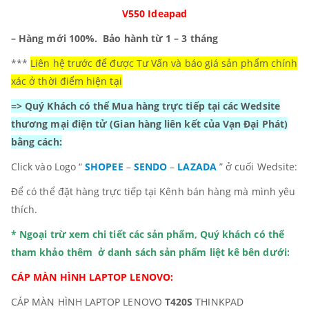
V550 Ideapad
– Hàng mới 100%.
Bảo hành từ 1 – 3 tháng
***
Liên hệ trước để được Tư Vấn và báo giá sản phẩm chính
xác ở thời điểm hiện tại
=> Quý Khách có thể Mua hàng trực tiếp tại các Wedsite
thương mại điện tử
(Gian hàng liên kết của Vạn Đại Phát)
bằng cách:
Click vào Logo “
SHOPEE
–
SENDO
–
LAZADA
” ở cuối Wedsite:
Để có thể đặt hàng trực tiếp tại Kênh bán hàng mà mình yêu
thích.
* Ngoại trừ xem chi tiết các sản phẩm, Quý khách có thể
tham khảo thêm ở danh sách sản phẩm liệt kê bên dưới:
CÁP MÀN HÌNH LAPTOP LENOVO:
CÁP MÀN HÌNH LAPTOP LENOVO
T420S
THINKPAD