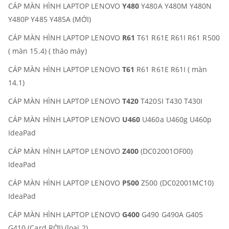
CÁP MÀN HÌNH LAPTOP LENOVO
Y480
Y480A Y480M Y480N
Y480P Y485 Y485A (MỚI)
CÁP MÀN HÌNH LAPTOP LENOVO
R61
T61 R61E R61I R61 R500
( màn 15.4) ( tháo máy)
CÁP MÀN HÌNH LAPTOP LENOVO
T61
R61 R61E R61I ( màn
14.1)
CÁP MÀN HÌNH LAPTOP LENOVO
T420
T420SI T430 T430I
CÁP MÀN HÌNH LAPTOP LENOVO
U460
U460a U460g U460p
IdeaPad
CÁP MÀN HÌNH LAPTOP LENOVO
Z400
(DC02001OF00)
IdeaPad
CÁP MÀN HÌNH LAPTOP LENOVO
P500
Z500 (DC02001MC10)
IdeaPad
CÁP MÀN HÌNH LAPTOP LENOVO
G400
G490 G490A G405
G410 (Card RỜI) (loại 2)