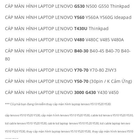
CÁP MÀN HÌNH LAPTOP LENOVO
G530
N500 G550 Thinkpad
CÁP MÀN HÌNH LAPTOP LENOVO
Y560
Y560A Y560G Ideapad
CÁP MÀN HÌNH LAPTOP LENOVO
T430U
Thinkpad
CÁP MÀN HÌNH LAPTOP LENOVO
V480
V480C V485 V480A
CÁP MÀN HÌNH LAPTOP LENOVO
B40-30
B40-45 B40-70 B40-
80
CÁP MÀN HÌNH LAPTOP LENOVO
Y70-70
Y70-80 ZIVY3
CÁP MÀN HÌNH LAPTOP LENOVO
Y50-70
(30pin / K Cảm Ứng)
CÁP MÀN HÌNH LAPTOP LENOVO
3000 G430
Y430 V450
*** Có phải bạn đang tìm kiếm thay cáp màn hình laptop lenovo Y510 Y520 Y530:
cáp
lenovo Y510 Y520 Y530
, cáp màn hình
lenovo Y510 Y520 Y530
, cable lcd
lenovo Y510 Y520 Y530
,
lcd cable
lenovo Y510 Y520 Y530
, cable lcd laptop
lenovo Y510 Y520 Y530
, lcd cable laptop
lenovo
Y510 Y520 Y530
, thay cáp màn hình laptop
lenovo Y510 Y520 Y530
,
thay cáp màn hình
lenovo Y510