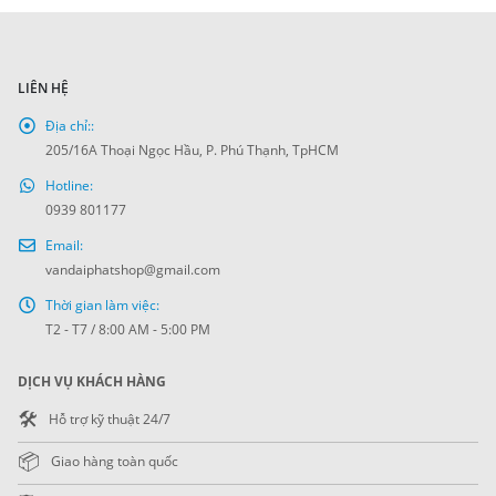
LIÊN HỆ
Địa chỉ::
205/16A Thoại Ngọc Hầu, P. Phú Thạnh, TpHCM
Hotline:
0939 801177
Email:
vandaiphatshop@gmail.com
Thời gian làm việc:
T2 - T7 / 8:00 AM - 5:00 PM
DỊCH VỤ KHÁCH HÀNG
🛠️
Hỗ trợ kỹ thuật 24/7
📦
Giao hàng toàn quốc