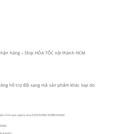
ch nhận hàng – Ship HỎA TỐC nội thành HCM
hông hỗ trợ đổi sang mã sản phẩm khác loại do
màn hình acer aspire one D250 KAV60 KAV80 KAVA0
KAVA0
80 KAVA0