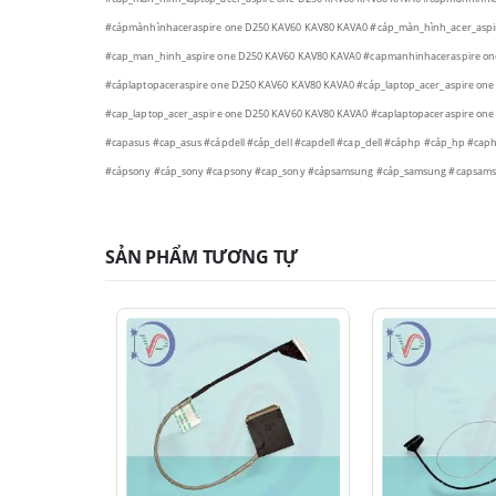
#cápmànhìnhaceraspire one D250 KAV60 KAV80 KAVA0
#cáp_màn_hình_acer_aspi
#cap_man_hinh_aspire one D250 KAV60 KAV80 KAVA0
#capmanhinhaceraspire o
#cáplaptopaceraspire one D250 KAV60 KAV80 KAVA0
#cáp_laptop_acer_aspire on
#cap_laptop_acer_aspire one D250 KAV60 KAV80 KAVA0
#caplaptopaceraspire on
#capasus
#cap_asus
#cápdell
#cáp_dell
#capdell
#cap_dell
#cáphp
#cáp_hp
#cap
#cápsony
#cáp_sony
#capsony
#cap_sony
#cápsamsung
#cáp_samsung
#capsam
SẢN PHẨM TƯƠNG TỰ