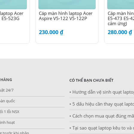
laptop Acer
Cáp màn hình laptop Acer
Cáp màn hìn
3 E5-523G
Aspire V5-122 V5-122P
E5-473 E5-4
6
cảm ứng)
230.000
₫
280.000
₫
 HÀNG
CÓ THỂ BẠN CHƯA BIẾT
uật 24/7
• Hướng dẫn vệ sinh quạt lapto
oàn quốc
• 5 dấu hiệu cần thay quạt lap
i 1 lỗi NSX
• Cách chọn mua quạt đúng m
inh hoạt
• Tại sao quạt laptop kêu to và
g trước khi nhận