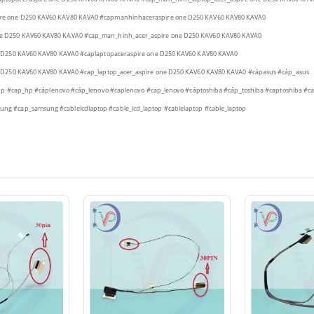
re one D250 KAV60 KAV80 KAVA0
#capmanhinhaceraspire one D250 KAV60 KAV80 KAVA0
ne D250 KAV60 KAV80 KAVA0
#cap_man_hinh_acer_aspire one D250 KAV60 KAV80 KAVA0
e D250 KAV60 KAV80 KAVA0
#caplaptopaceraspire one D250 KAV60 KAV80 KAVA0
e D250 KAV60 KAV80 KAVA0
#cap_laptop_acer_aspire one D250 KAV60 KAV80 KAVA0
#cápasus
#cáp_asus
hp
#cap_hp
#cáplenovo
#cáp_lenovo
#caplenovo
#cap_lenovo
#cáptoshiba
#cáp_toshiba
#captoshiba
#ca
sung
#cap_samsung
#cablelcdlaptop
#cable_lcd_laptop
#cablelaptop
#cable_laptop