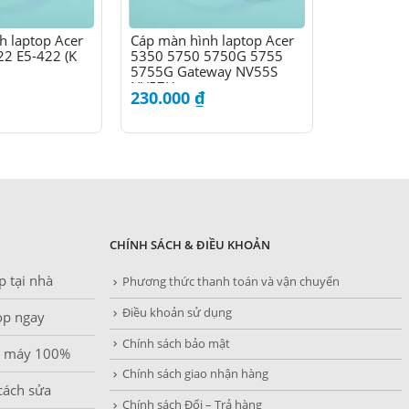
h laptop Acer
Cáp màn hình laptop Acer
Cáp màn h
22 E5-422 (K
5350 5750 5750G 5755
one D257
5755G Gateway NV55S
NV57H
230.000
₫
220.000
CHÍNH SÁCH & ĐIỀU KHOẢN
p tại nhà
Phương thức thanh toán và vận chuyển
Điều khoản sử dụng
top ngay
Chính sách bảo mật
ã máy 100%
Chính sách giao nhận hàng
 cách sửa
Chính sách Đổi – Trả hàng