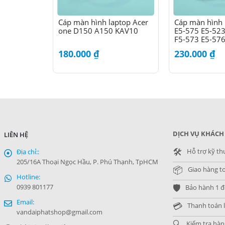
Cáp màn hình laptop Acer
Cáp màn hình 
one D150 A150 KAV10
E5-575 E5-52
F5-573 E5-57
180.000
₫
230.000
₫
DỊCH VỤ KHÁCH
LIÊN HỆ
🛠️
Hỗ trợ kỹ th
Địa chỉ::
205/16A Thoại Ngọc Hầu, P. Phú Thạnh, TpHCM
📦
Giao hàng t
Hotline:
🛡️
0939 801177
Bảo hành 1 đổ
Email:
💳
Thanh toán l
vandaiphatshop@gmail.com
🔍
Kiểm tra hàn