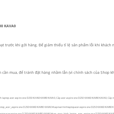
V80 KAVA0
uạt trước khi gởi hàng. Để giảm thiểu tỉ lệ sản phẩm lỗi khi khá
ẩm cần mua, để tránh đặt hàng nhầm lẫn (vì chính sách của Shop k
h laptop acer aspire one D250 KAV60 KAV80 KAVA0, Cáp acer aspire one D250 KAV60 KAV80 KAVA0, Cáp 
top_acer_aspire one D250 KAV60 KAV80 KAVA0
#capmanhinhlaptopaceraspire one D250 KAV60 KAV80 
ptopaceraspire one D250 KAV60 KAV80 KAVA0
#cap_man_hinh_laptop_acer_aspire one D250 KAV60 KAV