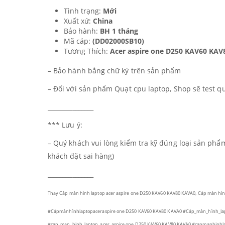
Tình trạng:
Mới
Xuất xứ:
China
Bảo hành:
BH 1 tháng
Mã cáp:
(DD02000SB10)
Tương Thích:
Acer aspire one D250 KAV60 KA
– Bảo hành bằng chữ ký trên sản phẩm
– Đối với sản phẩm Quạt cpu laptop, Shop sẽ test q
_______________
*** Lưu ý:
– Quý khách vui lòng kiểm tra kỹ đúng loại sản ph
khách đặt sai hàng)
_______________
Thay Cáp màn hình laptop acer aspire one D250 KAV60 KAV80 KAVA0, Cáp màn hìn
#Cápmànhìnhlaptopaceraspire one D250 KAV60 KAV80 KAVA0
#Cáp_màn_hình_lap
#cap_man_hinh_laptop_acer_aspire one D250 KAV60 KAV80 KAVA0
#capmanhinhla