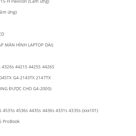
15-H Pavilion (Cảm ứng)
cảm ứng)
ED
CÁP MÀN HÌNH LAPTOP DÀI)
 4326s 4421S 4425S 4426S
045TX G4-2143TX 2147TX
ÙNG ĐƯỢC CHO G4-2000)
 4535s 4536s 4435s 4436s 4331s 4335s (xxx101)
S ProBook