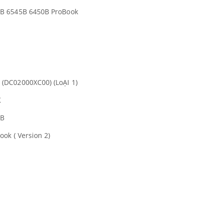
B 6545B 6450B ProBook
(DC02000XC00) (LoẠI 1)
K
5B
ok ( Version 2)