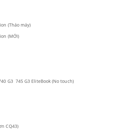
ion (Tháo máy)
ion (MỚI)
)
0 G3 745 G3 EliteBook (No touch)
hơn CQ43)