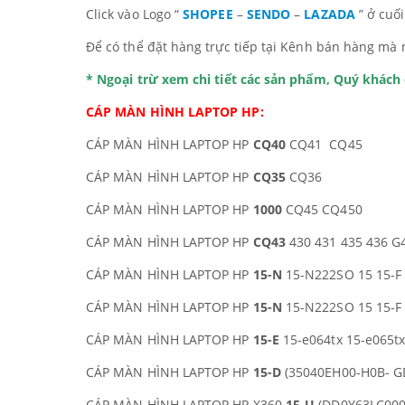
Click vào Logo “
SHOPEE
–
SENDO
–
LAZADA
” ở cuố
Để có thể đặt hàng trực tiếp tại Kênh bán hàng mà 
* Ngoại trừ xem chi tiết các sản phẩm, Quý khác
CÁP MÀN HÌNH LAPTOP HP:
CÁP MÀN HÌNH LAPTOP HP
CQ40
CQ41 CQ45
CÁP MÀN HÌNH LAPTOP HP
CQ35
CQ36
CÁP MÀN HÌNH LAPTOP HP
1000
CQ45 CQ450
CÁP MÀN HÌNH LAPTOP HP
CQ43
430 431 435 436 G
CÁP MÀN HÌNH LAPTOP HP
15-N
15-N222SO 15 15-F 
CÁP MÀN HÌNH LAPTOP HP
15-N
15-N222SO 15 15-F 
CÁP MÀN HÌNH LAPTOP HP
15-E
15-e064tx 15-e065tx
CÁP MÀN HÌNH LAPTOP HP
15-D
(35040EH00-H0B- GD
CÁP MÀN HÌNH LAPTOP HP X360
15-U
(DD0Y63LC000