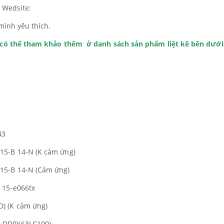
i Wedsite:
mình yêu thích.
h có thể tham khảo thêm ở danh sách sản phẩm liệt kê bên dưới
43
15-B 14-N (K cảm ứng)
15-B 14-N (Cảm ứng)
 15-e066tx
) (K cảm ứng)
 DD0Y63LC100)