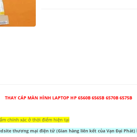
THAY CÁP MÀN HÌNH LAPTOP HP 6560B 6565B 6570B 6575B
ẩm chính xác ở thời điểm hiện tại
Wedsite thương mại điện tử
(Gian hàng liên kết của Vạn Đại Phát)