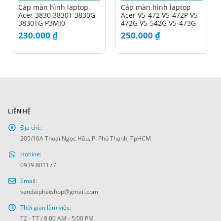
Cáp màn hình laptop
Cáp màn hình laptop
Acer 3830 3830T 3830G
Acer V5-472 V5-472P V5-
3830TG P3MJ0
472G V5-542G V5-473G
V7-481P V7-482P
230.000
₫
250.000
₫
LIÊN HỆ
Địa chỉ::
205/16A Thoại Ngọc Hầu, P. Phú Thạnh, TpHCM
Hotline:
0939 801177
Email:
vandaiphatshop@gmail.com
Thời gian làm việc:
T2 - T7 / 8:00 AM - 5:00 PM