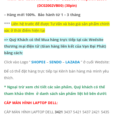
(DC02002VB00) (30pin)
– Hàng mới 100%.
Bảo hành từ 1 – 3 tháng
***
Liên hệ trước để được Tư Vấn và báo giá sản phẩm chính
xác ở thời điểm hiện tại
=> Quý Khách có thể Mua hàng trực tiếp tại các Wedsite
thương mại điện tử
(Gian hàng liên kết của Vạn Đại Phát)
bằng cách:
Click vào Logo “
SHOPEE
–
SENDO
–
LAZADA
” ở cuối Wedsite:
Để có thể đặt hàng trực tiếp tại Kênh bán hàng mà mình yêu
thích.
* Ngoại trừ xem chi tiết các sản phẩm, Quý khách có thể
tham khảo thêm ở danh sách sản phẩm liệt kê bên dưới:
CÁP MÀN HÌNH LAPTOP DELL:
CÁP MÀN HÌNH LAPTOP DELL
3421
3437 5421 5437 2421 5435