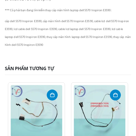
*** Có phải bạn đang tìm kiếm thay cáp màn hình laptop dell 5570 Inspiron E3590:
cáp dell 5570 Inspiron E3590, cáp màn hình dell 5570 Inspiron E3590, cable lcd dell 5570 Inspiron
E3590, lcd cable dell 5570 Inspiron E3590, cable lcd laptop dell 5570 Inspiron E3590, lcd cable
laptop dell 5570 Inspiron E3590, thay cáp màn hình laptop dell 5570 Inspiron E3590, thay cáp màn
hình dell 5570 Inspiron E3590
SẢN PHẨM TƯƠNG TỰ