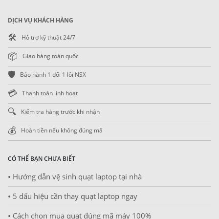
DỊCH VỤ KHÁCH HÀNG
🛠️
Hỗ trợ kỹ thuật 24/7
📦
Giao hàng toàn quốc
🛡️
Bảo hành 1 đổi 1 lỗi NSX
💳
Thanh toán linh hoạt
🔍
Kiểm tra hàng trước khi nhận
💰
Hoàn tiền nếu không đúng mã
CÓ THỂ BẠN CHƯA BIẾT
• Hướng dẫn vệ sinh quạt laptop tại nhà
• 5 dấu hiệu cần thay quạt laptop ngay
• Cách chọn mua quạt đúng mã máy 100%