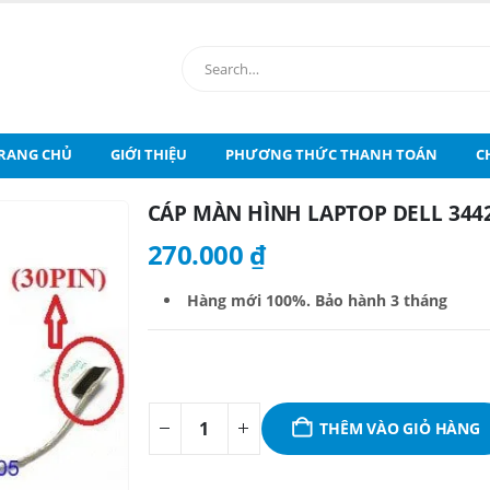
RANG CHỦ
GIỚI THIỆU
PHƯƠNG THỨC THANH TOÁN
C
CÁP MÀN HÌNH LAPTOP DELL 3442 
270.000
₫
Hàng mới 100%. B
ảo hành 3 tháng
THÊM VÀO GIỎ HÀNG