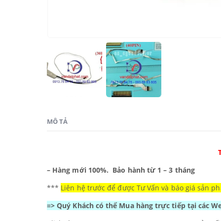
MÔ TẢ
– Hàng mới 100%.
Bảo hành từ 1 – 3 tháng
***
Liên hệ trước để được Tư Vấn và báo giá sản ph
=> Quý Khách có thể Mua hàng trực tiếp tại các 