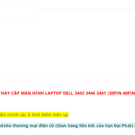
THAY CÁP MÀN HÌNH LAPTOP DELL 3442 3446 3441 (30PIN 40PIN
ẩm chính xác ở thời điểm hiện tại
Wedsite thương mại điện tử
(Gian hàng liên kết của Vạn Đại Phát)