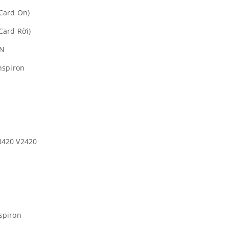
Card On)
Card Rời)
ON
nspiron
3420 V2420
spiron