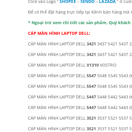
Click vào Logo “
SHOPEE
–
SENDO
–
LAZADA
” ở cuố
Để có thể đặt hàng trực tiếp tại Kênh bán hàng mà 
* Ngoại trừ xem chi tiết các sản phẩm, Quý khác
CÁP MÀN HÌNH LAPTOP DELL:
CÁP MÀN HÌNH LAPTOP DELL
3421
3437 5421 5437 2
CÁP MÀN HÌNH LAPTOP DELL
3421
3437 5421 5437 2
CÁP MÀN HÌNH LAPTOP DELL
V1310
VOSTRO
CÁP MÀN HÌNH LAPTOP DELL
5547
5548 5545 5543 (
CÁP MÀN HÌNH LAPTOP DELL
5547
5548 5545 5543 (
CÁP MÀN HÌNH LAPTOP DELL
5447
5448 5442 5443 (
CÁP MÀN HÌNH LAPTOP DELL
5447
5448 5442 5443 (
CÁP MÀN HÌNH LAPTOP DELL
3521
3537 5521 5537 5
CÁP MÀN HÌNH LAPTOP DELL
3521
3537 5521 5537 5