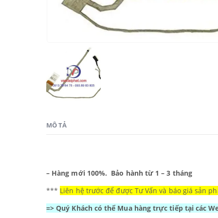
MÔ TẢ
– Hàng mới 100%.
Bảo hành từ 1 – 3 tháng
***
Liên hệ trước để được Tư Vấn và báo giá sản ph
=> Quý Khách có thể Mua hàng trực tiếp tại các 