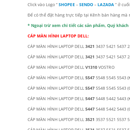
Click vào Logo “
SHOPEE
–
SENDO
–
LAZADA
” ở cuố
Để có thể đặt hàng trực tiếp tại Kênh bán hàng mà 
* Ngoại trừ xem chi tiết các sản phẩm, Quý khác
CÁP MÀN HÌNH LAPTOP DELL:
CÁP MÀN HÌNH LAPTOP DELL
3421
3437 5421 5437 2
CÁP MÀN HÌNH LAPTOP DELL
3421
3437 5421 5437 2
CÁP MÀN HÌNH LAPTOP DELL
V1310
VOSTRO
CÁP MÀN HÌNH LAPTOP DELL
5547
5548 5545 5543 (
CÁP MÀN HÌNH LAPTOP DELL
5547
5548 5545 5543 (
CÁP MÀN HÌNH LAPTOP DELL
5447
5448 5442 5443 (
CÁP MÀN HÌNH LAPTOP DELL
5447
5448 5442 5443 (
CÁP MÀN HÌNH LAPTOP DELL
3521
3537 5521 5537 5
CÁP MÀN HÌNH LAPTOP DELL
3521
3537 5521 5537 5