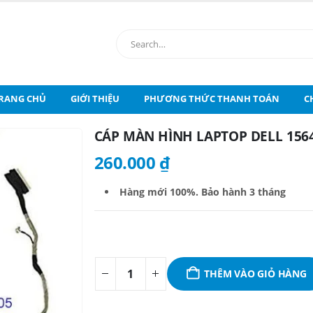
RANG CHỦ
GIỚI THIỆU
PHƯƠNG THỨC THANH TOÁN
C
CÁP MÀN HÌNH LAPTOP DELL 1564
260.000
₫
Hàng mới 100%. B
ảo hành 3 tháng
THÊM VÀO GIỎ HÀNG