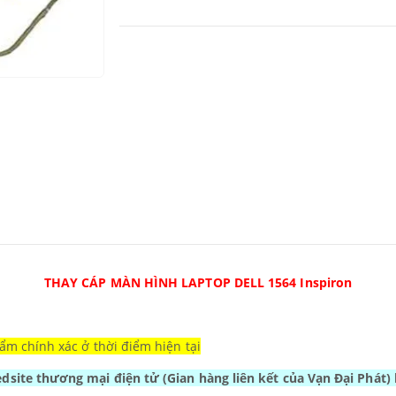
THAY CÁP MÀN HÌNH LAPTOP DELL 1564 Inspiron
ẩm chính xác ở thời điểm hiện tại
Wedsite thương mại điện tử
(Gian hàng liên kết của Vạn Đại Phát)