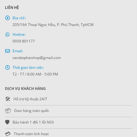
LIÊN HỆ
Địa chỉ::
205/16A Thoại Ngọc Hầu, P. Phú Thạnh, TpHCM
Hotline:
0939 801177
Email:
vandaiphatshop@gmail.com
Thời gian làm việc:
T2 - T7 / 8:00 AM - 5:00 PM
DỊCH VỤ KHÁCH HÀNG
🛠️
Hỗ trợ kỹ thuật 24/7
📦
Giao hàng toàn quốc
🛡️
Bảo hành 1 đổi 1 lỗi NSX
💳
Thanh toán linh hoạt