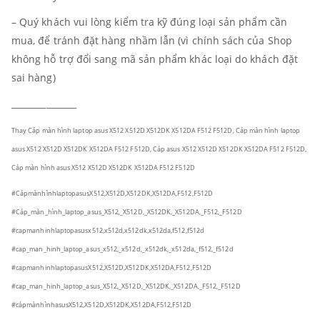
– Quý khách vui lòng kiểm tra kỹ đúng loại sản phẩm cần
mua, để tránh đặt hàng nhầm lẫn (vì chính sách của Shop
không hỗ trợ đổi sang mã sản phẩm khác loại do khách đặt
sai hàng)
_______________
Thay Cáp màn hình laptop asus X512 X512D X512DK X512DA F512 F512D, Cáp màn hình laptop
asus X512 X512D X512DK X512DA F512 F512D, Cáp asus X512 X512D X512DK X512DA F512 F512D,
Cáp màn hình asus X512 X512D X512DK X512DA F512 F512D
#CápmànhìnhlaptopasusX512,X512D,X512DK,X512DA,F512,F512D
#Cáp_màn_hình_laptop_asus_X512,_X512D,_X512DK,_X512DA,_F512,_F512D
#capmanhinhlaptopasusx512,x512d,x512dk,x512da,f512,f512d
#cap_man_hinh_laptop_asus_x512,_x512d,_x512dk,_x512da,_f512,_f512d
#capmanhinhlaptopasusX512,X512D,X512DK,X512DA,F512,F512D
#cap_man_hinh_laptop_asus_X512,_X512D,_X512DK,_X512DA,_F512,_F512D
#cápmànhìnhasusX512,X512D,X512DK,X512DA,F512,F512D