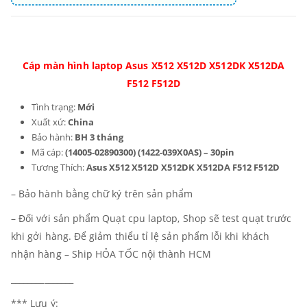
Cáp màn hình laptop Asus X512 X512D X512DK X512DA
F512 F512D
Tình trạng:
Mới
Xuất xứ:
China
Bảo hành:
BH 3 tháng
Mã cáp:
(14005-02890300) (1422-039X0AS) – 30pin
Tương Thích:
Asus X512 X512D X512DK X512DA F512 F512D
– Bảo hành bằng chữ ký trên sản phẩm
– Đối với sản phẩm Quạt cpu laptop, Shop sẽ test quạt trước
khi gởi hàng. Để giảm thiểu tỉ lệ sản phẩm lỗi khi khách
nhận hàng – Ship HỎA TỐC nội thành HCM
_______________
*** Lưu ý: