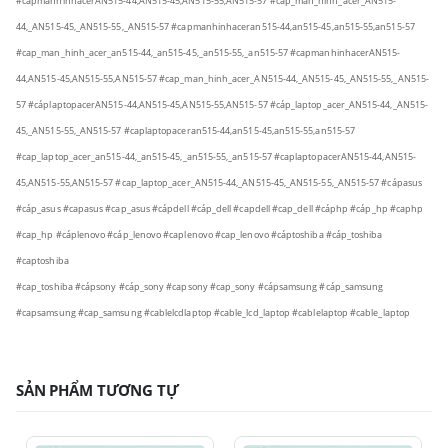
#cápmànhìnhacerAN515-44,AN515-45,AN515-55,AN515-57
#cáp_màn_hình_acer_AN515-
44,_AN515-45,_AN515-55,_AN515-57
#capmanhinhaceran515-44,an515-45,an515-55,an515-57
#cap_man_hinh_acer_an515-44,_an515-45,_an515-55,_an515-57
#capmanhinhacerAN515-
44,AN515-45,AN515-55,AN515-57
#cap_man_hinh_acer_AN515-44,_AN515-45,_AN515-55,_AN515-
57
#cáplaptopacerAN515-44,AN515-45,AN515-55,AN515-57
#cáp_laptop_acer_AN515-44,_AN515-
45,_AN515-55,_AN515-57
#caplaptopaceran515-44,an515-45,an515-55,an515-57
#cap_laptop_acer_an515-44,_an515-45,_an515-55,_an515-57
#caplaptopacerAN515-44,AN515-
45,AN515-55,AN515-57
#cap_laptop_acer_AN515-44,_AN515-45,_AN515-55,_AN515-57
#cápasus
#cáp_asus
#capasus
#cap_asus
#cápdell
#cáp_dell
#capdell
#cap_dell
#cáphp
#cáp_hp
#caphp
#cap_hp
#cáplenovo
#cáp_lenovo
#caplenovo
#cap_lenovo
#cáptoshiba
#cáp_toshiba
#captoshiba
#cap_toshiba
#cápsony
#cáp_sony
#capsony
#cap_sony
#cápsamsung
#cáp_samsung
#capsamsung
#cap_samsung
#cablelcdlaptop
#cable_lcd_laptop
#cablelaptop
#cable_laptop
SẢN PHẨM TƯƠNG TỰ