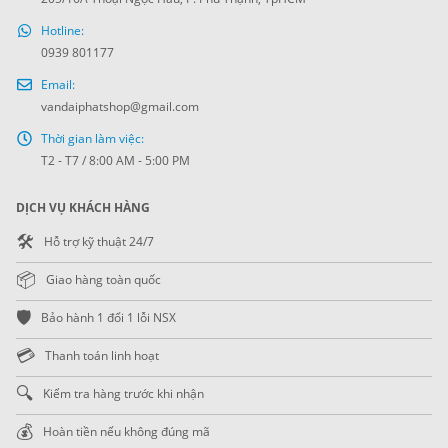
Hotline:
0939 801177
Email:
vandaiphatshop@gmail.com
Thời gian làm việc:
T2 - T7 / 8:00 AM - 5:00 PM
DỊCH VỤ KHÁCH HÀNG
🛠️
Hỗ trợ kỹ thuật 24/7
📦
Giao hàng toàn quốc
🛡️
Bảo hành 1 đổi 1 lỗi NSX
💳
Thanh toán linh hoạt
🔍
Kiểm tra hàng trước khi nhận
💰
Hoàn tiền nếu không đúng mã