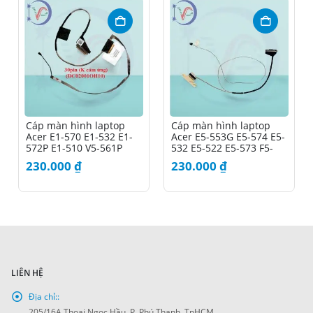
Cáp màn hình laptop
Cáp màn hình laptop
Acer E1-570 E1-532 E1-
Acer E5-553G E5-574 E5-
572P E1-510 V5-561P
532 E5-522 E5-573 F5-
573 F5-571
230.000
₫
230.000
₫
LIÊN HỆ
Địa chỉ::
205/16A Thoại Ngọc Hầu, P. Phú Thạnh, TpHCM