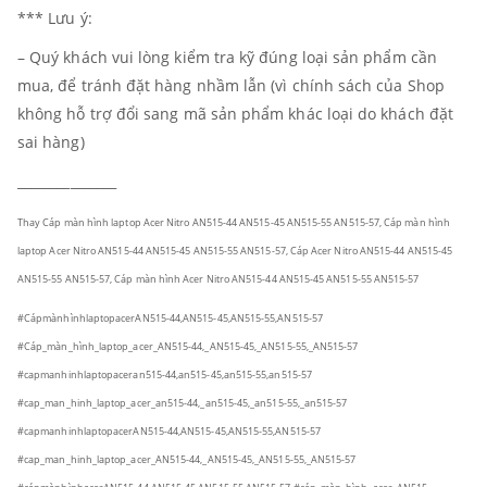
*** Lưu ý:
– Quý khách vui lòng kiểm tra kỹ đúng loại sản phẩm cần
mua, để tránh đặt hàng nhầm lẫn (vì chính sách của Shop
không hỗ trợ đổi sang mã sản phẩm khác loại do khách đặt
sai hàng)
_______________
Thay Cáp màn hình laptop Acer Nitro AN515-44 AN515-45 AN515-55 AN515-57, Cáp màn hình
laptop Acer Nitro AN515-44 AN515-45 AN515-55 AN515-57, Cáp Acer Nitro AN515-44 AN515-45
AN515-55 AN515-57, Cáp màn hình Acer Nitro AN515-44 AN515-45 AN515-55 AN515-57
#CápmànhìnhlaptopacerAN515-44,AN515-45,AN515-55,AN515-57
#Cáp_màn_hình_laptop_acer_AN515-44,_AN515-45,_AN515-55,_AN515-57
#capmanhinhlaptopaceran515-44,an515-45,an515-55,an515-57
#cap_man_hinh_laptop_acer_an515-44,_an515-45,_an515-55,_an515-57
#capmanhinhlaptopacerAN515-44,AN515-45,AN515-55,AN515-57
#cap_man_hinh_laptop_acer_AN515-44,_AN515-45,_AN515-55,_AN515-57