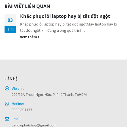
BÀI VIẾT
LIÊN QUAN
Khắc phục lỗi laptop hay bị tắt đột ngột
03
Khắc phục lỗi laptop hay bị tắt đột ngộtMáy laptop hay bị
Th11
tắt đột ngột khi đang trong quá trình...
xem thêm
LIÊN HỆ
Địa chỉ::
205/16A Thoại Ngọc Hầu, P. Phú Thạnh, TpHCM
Hotline:
0939 801177
Email:
vandaiphatshop@gmail.com