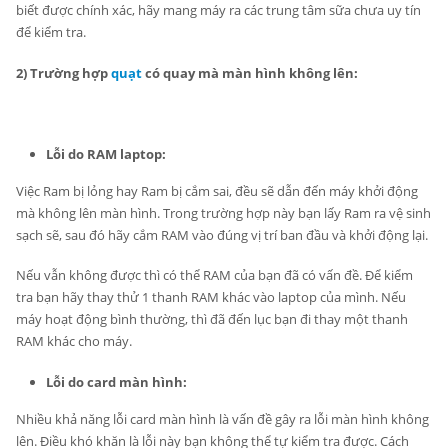
biết được chính xác, hãy mang máy ra các trung tâm sữa chưa uy tín
để kiểm tra.
2) Trường hợp
quạt
có quay mà màn hình không lên:
Lỗi do RAM laptop:
Việc Ram bị lỏng hay Ram bị cắm sai, đều sẽ dẫn đến máy khởi động
mà không lên màn hình. Trong trường hợp này bạn lấy Ram ra vệ sinh
sạch sẽ, sau đó hãy cắm RAM vào đúng vị trí ban đầu và khởi động lại.
Nếu vẫn không được thì có thể RAM của bạn đã có vấn đề. Để kiểm
tra bạn hãy thay thử 1 thanh RAM khác vào laptop của mình. Nếu
máy hoạt động bình thường, thì đã đến lục bạn đi thay một thanh
RAM khác cho máy.
Lỗi do card màn hình:
Nhiều khả năng lỗi card màn hình là vấn đề gây ra lỗi màn hình không
lên. Điều khó khăn là lỗi này bạn không thể tự kiểm tra được. Cách