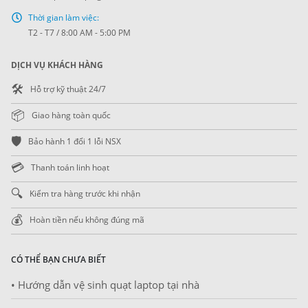
Thời gian làm việc:
T2 - T7 / 8:00 AM - 5:00 PM
DỊCH VỤ KHÁCH HÀNG
🛠️
Hỗ trợ kỹ thuật 24/7
📦
Giao hàng toàn quốc
🛡️
Bảo hành 1 đổi 1 lỗi NSX
💳
Thanh toán linh hoạt
🔍
Kiểm tra hàng trước khi nhận
💰
Hoàn tiền nếu không đúng mã
CÓ THỂ BẠN CHƯA BIẾT
• Hướng dẫn vệ sinh quạt laptop tại nhà