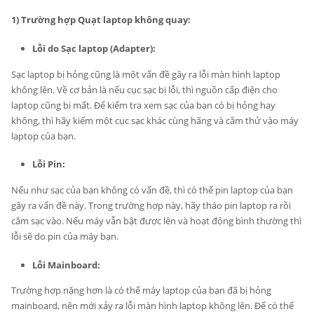
1) Trường hợp Quạt laptop không quay:
Lỗi do Sạc laptop (Adapter):
Sạc laptop bị hỏng cũng là một vấn đề gây ra lỗi màn hình laptop
không lên. Về cơ bản là nếu cục sạc bị lỗi, thì nguồn cấp điện cho
laptop cũng bị mất. Để kiểm tra xem sạc của bạn có bị hỏng hay
không, thì hãy kiếm một cục sạc khác cùng hãng và cắm thử vào máy
laptop của bạn.
Lỗi Pin:
Nếu như sạc của bạn không có vấn đề, thì có thể pin laptop của bạn
gây ra vấn đề này. Trong trường hợp này, hãy tháo pin laptop ra rồi
cắm sạc vào. Nếu máy vẫn bật được lên và hoạt động bình thường thì
lỗi sẽ do pin của máy bạn.
Lỗi Mainboard:
Trường hợp nặng hơn là có thể máy laptop của bạn đã bị hỏng
mainboard, nên mới xảy ra lỗi màn hình laptop không lên. Để có thể