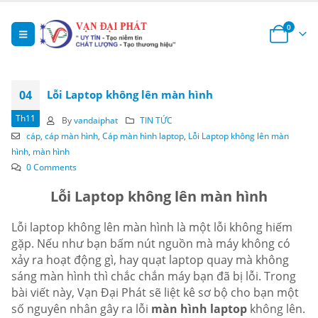
0
04
Lỗi Laptop không lên màn hình
Th11
By
vandaiphat
TIN TỨC
cáp
,
cáp màn hình
,
Cáp màn hình laptop
,
Lỗi Laptop không lên màn
hình
,
màn hình
0 Comments
Lỗi Laptop không lên màn hình
Lỗi laptop không lên màn hình là một lỗi không hiếm
gặp. Nếu như bạn bấm nút nguồn mà máy không có
xảy ra hoạt động gì, hay quạt laptop quay mà không
sáng màn hình thì chắc chắn máy bạn đã bị lỗi. Trong
bài viết này, Vạn Đại Phát sẽ liệt kê sơ bộ cho bạn một
số nguyên nhân gây ra lỗi
màn hình laptop
không lên.