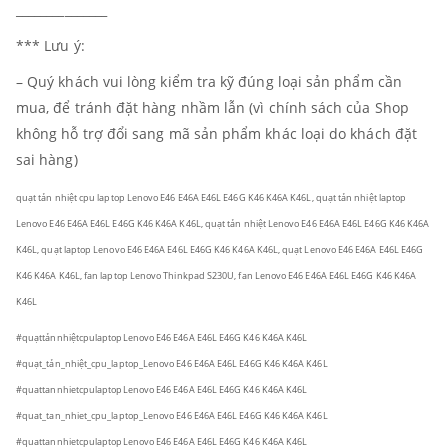
_______________
*** Lưu ý:
– Quý khách vui lòng kiểm tra kỹ đúng loại sản phẩm cần
mua, để tránh đặt hàng nhầm lẫn (vì chính sách của Shop
không hỗ trợ đổi sang mã sản phẩm khác loại do khách đặt
sai hàng)
quạt tản nhiệt cpu laptop Lenovo E46 E46A E46L E46G K46 K46A K46L, quạt tản nhiệt laptop
Lenovo E46 E46A E46L E46G K46 K46A K46L, quạt tản nhiệt Lenovo E46 E46A E46L E46G K46 K46A
K46L, quạt laptop Lenovo E46 E46A E46L E46G K46 K46A K46L, quạt Lenovo E46 E46A E46L E46G
K46 K46A K46L, fan laptop Lenovo Thinkpad S230U, fan Lenovo E46 E46A E46L E46G K46 K46A
K46L
#quạttảnnhiệtcpulaptopLenovo E46 E46A E46L E46G K46 K46A K46L
#quạt_tản_nhiệt_cpu_laptop_Lenovo E46 E46A E46L E46G K46 K46A K46L
#quattannhietcpulaptopLenovo E46 E46A E46L E46G K46 K46A K46L
#quat_tan_nhiet_cpu_laptop_Lenovo E46 E46A E46L E46G K46 K46A K46L
#quattannhietcpulaptopLenovo E46 E46A E46L E46G K46 K46A K46L