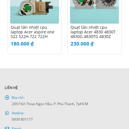
Quạt tản nhiệt cpu
Quạt tản nhiệt cpu
laptop Acer aspire one
laptop Acer 4830 4830T
522 522H 722 722H
4830G 4830TG 4830Z
180.000
₫
230.000
₫
LIÊN HỆ
Địa chỉ::
205/16A Thoại Ngọc Hầu, P. Phú Thạnh, TpHCM
Hotline:
0939 801177
Email: