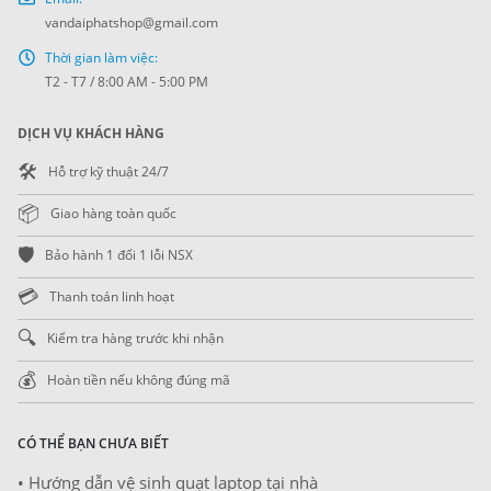
vandaiphatshop@gmail.com
Thời gian làm việc:
T2 - T7 / 8:00 AM - 5:00 PM
DỊCH VỤ KHÁCH HÀNG
🛠️
Hỗ trợ kỹ thuật 24/7
📦
Giao hàng toàn quốc
🛡️
Bảo hành 1 đổi 1 lỗi NSX
💳
Thanh toán linh hoạt
🔍
Kiểm tra hàng trước khi nhận
💰
Hoàn tiền nếu không đúng mã
CÓ THỂ BẠN CHƯA BIẾT
• Hướng dẫn vệ sinh quạt laptop tại nhà