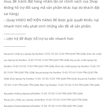
mua, để tránh đặt hàng nhầm lẫn (vì chính sách của Shop
không hỗ trợ đổi sang mã sản phẩm khác loại do khách đặt
sai hàng)
– Quay VIDEO MỞ KIỆN HÀNG để được giải quyết khiếu nại
nhanh hơn nếu phát sinh những vấn đề về sản phẩm.
_______________
– Liện hệ để được hỗ trợ tư vấn nhanh hơn
_______________
#quạt tản nhiệt cpu laptop Hp Pavillion 15-EG 15T-EG 15-EH TPN-Q245 TPN-Q246, #fan tản nhiệt
cpu laptop Hp Pavillion 15-EG 15T-EG 15-EH TPN-Q245 TPN-Q246, #quạt tản nhiệt laptop Hp
Pavillion 15-EG 15T-EG 15-EH TPN-Q245 TPN-Q246, #fan tản nhiệt laptop Hp Pavillion 15-EG 15T-
EG 15-EH TPN-Q245 TPN-Q246, #quạt laptop Hp Pavillion 15-EG 15T-EG 15-EH TPN-Q245 TPN-
Q246, #fan laptop Hp Pavillion 15-EG 15T-EG 15-EH TPN-Q245 TPN-Q246, #quạt Hp Pavillion 15-EG
15T-EG 15-EH TPN-Q245 TPN-Q246, #fan Hp Pavillion 15-EG 15T-EG 15-EH TPN-Q245 TPN-Q246,
#quạttảnnhiệtcpulaptophpPavillion 15-EG 15T-EG 15-EH TPN-Q245 TPN-Q246,
#quạt_tản_nhiệt_cpu_laptop_hpPavillion 15-EG 15T-EG 15-EH TPN-Q245 TPN-Q246,
#quattannhietcpulaptophpPavillion 15-EG 15T-EG 15-EH TPN-Q245 TPN-Q246,