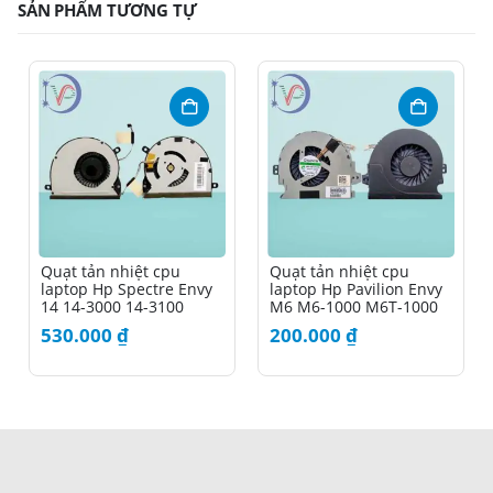
SẢN PHẨM TƯƠNG TỰ
Quạt tản nhiệt cpu
Quạt tản nhiệt cpu
laptop Hp Spectre Envy
laptop Hp Pavilion Envy
14 14-3000 14-3100
M6 M6-1000 M6T-1000
M6-1100
530.000
₫
200.000
₫