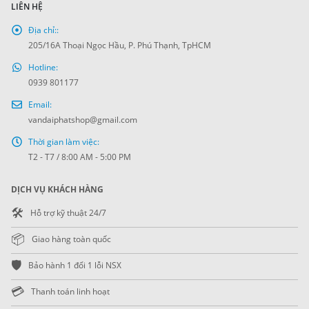
LIÊN HỆ
Địa chỉ::
205/16A Thoại Ngọc Hầu, P. Phú Thạnh, TpHCM
Hotline:
0939 801177
Email:
vandaiphatshop@gmail.com
Thời gian làm việc:
T2 - T7 / 8:00 AM - 5:00 PM
DỊCH VỤ KHÁCH HÀNG
🛠️
Hỗ trợ kỹ thuật 24/7
📦
Giao hàng toàn quốc
🛡️
Bảo hành 1 đổi 1 lỗi NSX
💳
Thanh toán linh hoạt