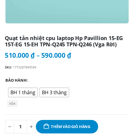
Quạt tản nhiệt cpu laptop Hp Pavillion 15-EG
15T-EG 15-EH TPN-Q245 TPN-Q246 (Vga Rời)
Khoảng
510.000
₫
–
590.000
₫
giá:
từ
SKU:
1773287849594
510.000 ₫
đến
BẢO HÀNH
590.000 ₫
BH 1 tháng
BH 3 tháng
XÓA
THÊM VÀO GIỎ HÀNG