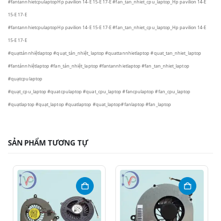
#fantannhietcpulaptopHp pavilion 14-E 15-E 17-E
#fan_tan_nhiet_cpu_laptop_Hp pavilion 14-E
15-E 17-E
#fantannhietcpulaptopHp pavilion 14-E 15-E 17-E
#fan_tan_nhiet_cpu_laptop_Hp pavilion 14-E
15-E 17-E
#quạttảnnhiệtlaptop
#quạt_tản_nhiệt_laptop
#quattannhietlaptop
#quat_tan_nhiet_laptop
#fantảnnhiệtlaptop
#fan_tản_nhiệt_laptop
#fantannhietlaptop
#fan_tan_nhiet_laptop
#quạtcpulaptop
#quạt_cpu_laptop
#quatcpulaptop
#quat_cpu_laptop
#fancpulaptop
#fan_cpu_laptop
#quạtlaptop
#quạt_laptop
#quatlaptop
#quat_laptop
#fanlaptop
#fan_laptop
SẢN PHẨM TƯƠNG TỰ