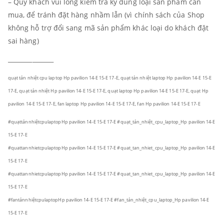
– Quý khách vui lòng kiểm tra kỹ đúng loại sản phẩm cần
mua, để tránh đặt hàng nhầm lẫn (vì chính sách của Shop
không hỗ trợ đổi sang mã sản phẩm khác loại do khách đặt
sai hàng)
_______________
quạt tản nhiệt cpu laptop Hp pavilion 14-E 15-E 17-E, quạt tản nhiệt laptop Hp pavilion 14-E 15-E
17-E, quạt tản nhiệt Hp pavilion 14-E 15-E 17-E
, quạt laptop Hp pavilion 14-E 15-E 17-E, quạt Hp
pavilion 14-E 15-E 17-E, fan laptop Hp pavilion 14-E 15-E 17-E, fan Hp pavilion 14-E 15-E 17-E
#quạttảnnhiệtcpulaptopHp pavilion 14-E 15-E 17-E
#quạt_tản_nhiệt_cpu_laptop_Hp pavilion 14-E
15-E 17-E
#quattannhietcpulaptopHp pavilion 14-E 15-E 17-E
#quat_tan_nhiet_cpu_laptop_Hp pavilion 14-E
15-E 17-E
#quattannhietcpulaptopHp pavilion 14-E 15-E 17-E
#quat_tan_nhiet_cpu_laptop_Hp pavilion 14-E
15-E 17-E
#fantảnnhiệtcpulaptopHp pavilion 14-E 15-E 17-E
#fan_tản_nhiệt_cpu_laptop_Hp pavilion 14-E
15-E 17-E