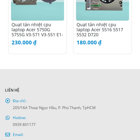
Quạt tản nhiệt cpu
Quạt tản nhiệt cpu
laptop Acer 5750G
laptop Acer 5516 5517
5755G V3-571 V3-551 E1-
5532 D720
571
230.000
₫
180.000
₫
LIÊN HỆ
Địa chỉ::
205/16A Thoại Ngọc Hầu, P. Phú Thạnh, TpHCM
Hotline:
0939 801177
Email: