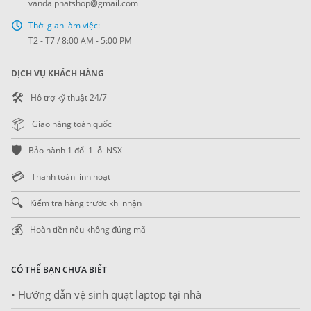
vandaiphatshop@gmail.com
Thời gian làm việc:
T2 - T7 / 8:00 AM - 5:00 PM
DỊCH VỤ KHÁCH HÀNG
🛠️
Hỗ trợ kỹ thuật 24/7
📦
Giao hàng toàn quốc
🛡️
Bảo hành 1 đổi 1 lỗi NSX
💳
Thanh toán linh hoạt
🔍
Kiểm tra hàng trước khi nhận
💰
Hoàn tiền nếu không đúng mã
CÓ THỂ BẠN CHƯA BIẾT
• Hướng dẫn vệ sinh quạt laptop tại nhà