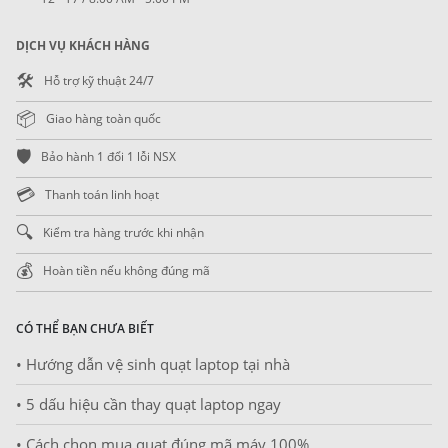
DỊCH VỤ KHÁCH HÀNG
🛠️
Hỗ trợ kỹ thuật 24/7
📦
Giao hàng toàn quốc
🛡️
Bảo hành 1 đổi 1 lỗi NSX
💳
Thanh toán linh hoạt
🔍
Kiểm tra hàng trước khi nhận
💰
Hoàn tiền nếu không đúng mã
CÓ THỂ BẠN CHƯA BIẾT
• Hướng dẫn vệ sinh quạt laptop tại nhà
• 5 dấu hiệu cần thay quạt laptop ngay
• Cách chọn mua quạt đúng mã máy 100%