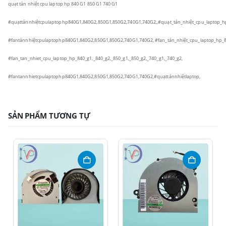
quạt tản nhiệt cpu laptop hp 840 G1 850 G1 740 G1
#quạttảnnhiệtcpulaptophp840G1,840G2,850G1,850G2,740G1,740G2,,
#quạt_tản_nhiệt_cpu_laptop_h
#fantảnnhiệtcpulaptophp840G1,840G2,850G1,850G2,740G1,740G2,
#fan_tản_nhiệt_cpu_laptop_hp_
#fan_tan_nhiet_cpu_laptop_hp_840_g1,_840_g2,_850_g1,_850_g2,_740_g1,_740_g2,
#fantannhietcpulaptophp840G1,840G2,850G1,850G2,740G1,740G2,#quạttảnnhiệtlaptop,
SẢN PHẨM TƯƠNG TỰ