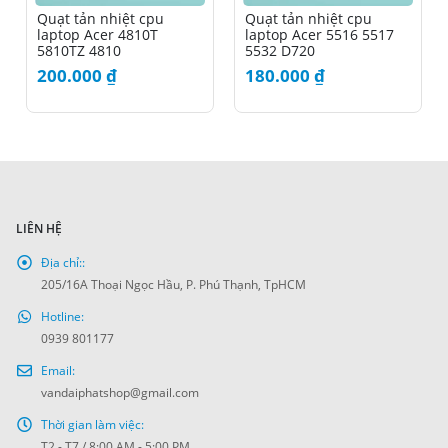
Quạt tản nhiệt cpu
Quạt tản nhiệt cpu
laptop Acer 4810T
laptop Acer 5516 5517
5810TZ 4810
5532 D720
200.000
₫
180.000
₫
LIÊN HỆ
Địa chỉ::
205/16A Thoại Ngọc Hầu, P. Phú Thạnh, TpHCM
Hotline:
0939 801177
Email:
vandaiphatshop@gmail.com
Thời gian làm việc:
T2 - T7 / 8:00 AM - 5:00 PM