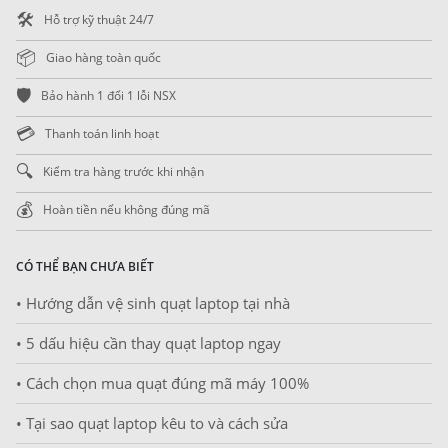
🛠️
Hỗ trợ kỹ thuật 24/7
📦
Giao hàng toàn quốc
🛡️
Bảo hành 1 đổi 1 lỗi NSX
💳
Thanh toán linh hoạt
🔍
Kiểm tra hàng trước khi nhận
💰
Hoàn tiền nếu không đúng mã
CÓ THỂ BẠN CHƯA BIẾT
• Hướng dẫn vệ sinh quạt laptop tại nhà
• 5 dấu hiệu cần thay quạt laptop ngay
• Cách chọn mua quạt đúng mã máy 100%
• Tại sao quạt laptop kêu to và cách sửa