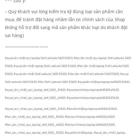
*** Lưu ý:
– Quý khách vui lòng kiểm tra kỹ đúng loại sản phẩm cần
mua, để tránh đặt hàng nhầm lẫn (vì chính sách của Shop
không hỗ trợ đổi sang mã sản phẩm khác loại do khách đặt
sai hàng)
——————————
#quạt tản nhiệt cpu laptop Dell Latitude 5420 E5420, #fan tản nhiệt cpu laptop Dell Latitude 5420
E5420, #quạt tản nhiệt laptop Dell Latitude 5420 E5420, #fan tản nhiệt laptop Dell Latitude 5420
E5420, #quạt tản nhiệt Dell Latitude 5420 E5420, #fan tản nhiệt Dell Latitude 5420 E5420, #quạt
Dell Latitude 5420 E5420, #fan Dell Latitude 5420 E5420,
#quạttảnnhiệtcpulaptopdell5420,E5420,
#quạt_tản_nhiệt_cpu_laptop_dell_5420,_E5420, #quattannhietcpulaptopdell5420,e5420,
#quat_tan_nhiet_cpu_laptop_dell_5420,_e5420, #quattannhietcpulaptopdell5420,E5420,
#quat_tan_nhiet_cpu_laptop_dell_5420,_E5420, #fantảnnhiệtcpulaptopdell5420,E5420,
#fan_tản_nhiệt_cpu_laptop_dell_5420,_E5420, #fantannhietcpulaptopdell5420,e5420,
#fan_tan_nhiet_cpu_laptop_dell_5420,_e5420, #fantannhietcpulaptopdell5420,E5420,
#fan_tan_nhiet_cpu_laptop_dell_5420,_E5420,
#quạttảnnhiệtlaptop, #quạt_tản_nhiệt_laptop,