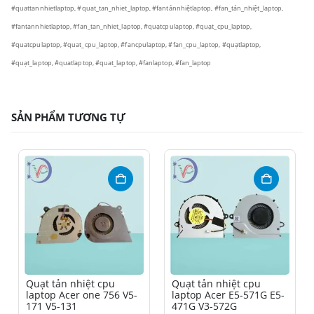
#quattannhietlaptop, #quat_tan_nhiet_laptop, #fantảnnhiệtlaptop, #fan_tản_nhiệt_laptop,
#fantannhietlaptop, #fan_tan_nhiet_laptop, #quạtcpulaptop, #quạt_cpu_laptop,
#quatcpulaptop, #quat_cpu_laptop, #fancpulaptop, #fan_cpu_laptop, #quạtlaptop,
#quạt_laptop, #quatlaptop, #quat_laptop, #fanlaptop, #fan_laptop
SẢN PHẨM TƯƠNG TỰ
Quạt tản nhiệt cpu
Quạt tản nhiệt cpu
laptop Acer one 756 V5-
laptop Acer E5-571G E5-
171 V5-131
471G V3-572G