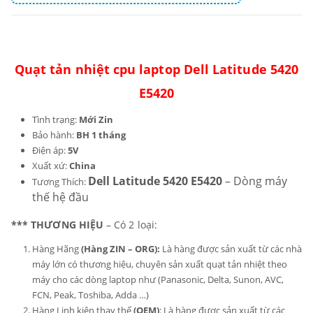
Quạt tản nhiệt cpu laptop Dell Latitude 5420
E5420
Tình trạng:
Mới Zin
Bảo hành:
BH 1 tháng
Điện áp:
5V
Xuất xứ:
China
Dell Latitude 5420 E5420
– Dòng máy
Tương Thích:
thế hệ đầu
*** THƯƠNG HIỆU
– Có 2 loại:
Hàng Hãng
(Hàng ZIN – ORG):
Là hàng được sản xuất từ các nhà
máy lớn có thương hiệu, chuyên sản xuất quạt tản nhiệt theo
máy cho các dòng laptop như (Panasonic, Delta, Sunon, AVC,
FCN, Peak, Toshiba, Adda …)
Hàng Linh kiện thay thế
(OEM)
: Là hàng được sản xuất từ các