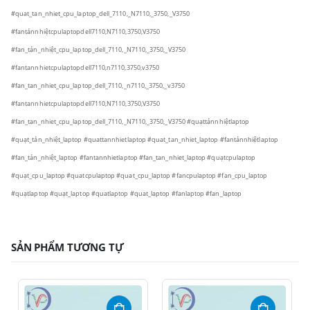
#quat_tan_nhiet_cpu_laptop_dell_7110,_N7110,_3750,_V3750
#fantảnnhiệtcpulaptopdell7110,N7110,3750,V3750
#fan_tản_nhiệt_cpu_laptop_dell_7110,_N7110,_3750,_V3750
#fantannhietcpulaptopdell7110,n7110,3750,v3750
#fan_tan_nhiet_cpu_laptop_dell_7110,_n7110,_3750,_v3750
#fantannhietcpulaptopdell7110,N7110,3750,V3750
#fan_tan_nhiet_cpu_laptop_dell_7110,_N7110,_3750,_V3750 #quạttảnnhiệtlaptop
#quạt_tản_nhiệt_laptop #quattannhietlaptop #quat_tan_nhiet_laptop #fantảnnhiệtlaptop
#fan_tản_nhiệt_laptop #fantannhietlaptop #fan_tan_nhiet_laptop #quạtcpulaptop
#quạt_cpu_laptop #quatcpulaptop #quat_cpu_laptop #fancpulaptop #fan_cpu_laptop
#quạtlaptop #quạt_laptop #quatlaptop #quat_laptop #fanlaptop #fan_laptop
SẢN PHẨM TƯƠNG TỰ