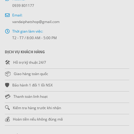
0939 801177
Email:
vandaiphatshop@gmail.com
Thời gian làm việc:
T2 - T7 / 8:00 AM - 5:00 PM
DỊCH VỤ KHÁCH HÀNG
🛠️
Hỗ trợ kỹ thuật 24/7
📦
Giao hàng toàn quốc
🛡️
Bảo hành 1 đổi 1 lỗi NSX
💳
Thanh toán linh hoạt
🔍
Kiểm tra hàng trước khi nhận
💰
Hoàn tiền nếu không đúng mã