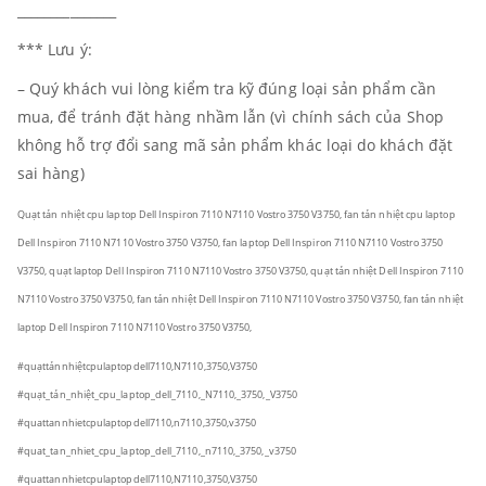
_______________
*** Lưu ý:
– Quý khách vui lòng kiểm tra kỹ đúng loại sản phẩm cần
mua, để tránh đặt hàng nhầm lẫn (vì chính sách của Shop
không hỗ trợ đổi sang mã sản phẩm khác loại do khách đặt
sai hàng)
Quạt tản nhiệt cpu laptop Dell Inspiron 7110 N7110 Vostro 3750 V3750, fan tản nhiệt cpu laptop
Dell Inspiron 7110 N7110 Vostro 3750 V3750, fan laptop Dell Inspiron 7110 N7110 Vostro 3750
V3750, quạt laptop Dell Inspiron 7110 N7110 Vostro 3750 V3750, quạt tản nhiệt Dell Inspiron 7110
N7110 Vostro 3750 V3750, fan tản nhiệt Dell Inspiron 7110 N7110 Vostro 3750 V3750, fan tản nhiệt
laptop Dell Inspiron 7110 N7110 Vostro 3750 V3750,
#quạttảnnhiệtcpulaptopdell7110,N7110,3750,V3750
#quạt_tản_nhiệt_cpu_laptop_dell_7110,_N7110,_3750,_V3750
#quattannhietcpulaptopdell7110,n7110,3750,v3750
#quat_tan_nhiet_cpu_laptop_dell_7110,_n7110,_3750,_v3750
#quattannhietcpulaptopdell7110,N7110,3750,V3750