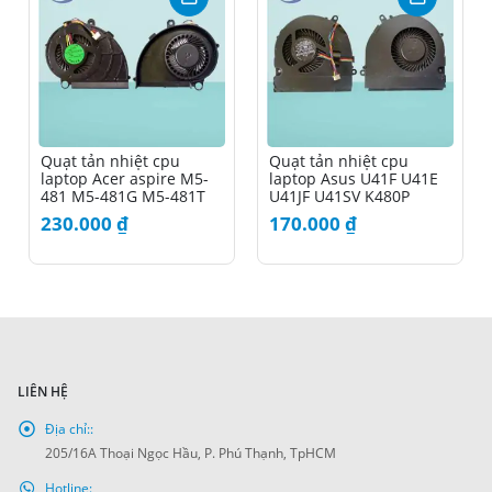
Quạt tản nhiệt cpu
Quạt tản nhiệt cpu
laptop Acer aspire M5-
laptop Asus U41F U41E
481 M5-481G M5-481T
U41JF U41SV K480P
X483G
230.000
₫
170.000
₫
LIÊN HỆ
Địa chỉ::
205/16A Thoại Ngọc Hầu, P. Phú Thạnh, TpHCM
Hotline: