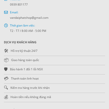
0939 801177
Email:
vandaiphatshop@gmail.com
Thời gian làm việc:
T2 - T7 / 8:00 AM - 5:00 PM
DỊCH VỤ KHÁCH HÀNG
🛠️
Hỗ trợ kỹ thuật 24/7
📦
Giao hàng toàn quốc
🛡️
Bảo hành 1 đổi 1 lỗi NSX
💳
Thanh toán linh hoạt
🔍
Kiểm tra hàng trước khi nhận
💰
Hoàn tiền nếu không đúng mã