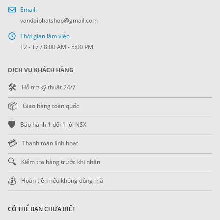
Email:
vandaiphatshop@gmail.com
Thời gian làm việc:
T2 - T7 / 8:00 AM - 5:00 PM
DỊCH VỤ KHÁCH HÀNG
🛠️
Hỗ trợ kỹ thuật 24/7
📦
Giao hàng toàn quốc
🛡️
Bảo hành 1 đổi 1 lỗi NSX
💳
Thanh toán linh hoạt
🔍
Kiểm tra hàng trước khi nhận
💰
Hoàn tiền nếu không đúng mã
CÓ THỂ BẠN CHƯA BIẾT