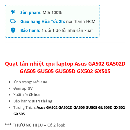
Sản phẩm:
Mới 100%
Giao hàng Hỏa Tốc 2h:
nội thành HCM
Bảo hành:
1 đổi 1 do lỗi nhà sản xuất
Quạt tản nhiệt cpu laptop Asus GA502 GA502D
GA505 GU505 GU505D GX502 GX505
Tình trạng: Mới
ZIN
Điện áp:
5V
Xuất xứ:
China
Bảo hành:
BH 1 tháng
Tương Thích:
Asus GA502 GA502D GA505 GU505 GU505D GX502
GX505
*** THƯƠNG HIỆU
– Có 2 loại: