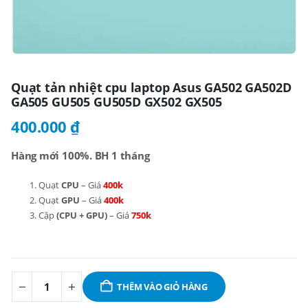
Quạt tản nhiệt cpu laptop Asus GA502 GA502D
GA505 GU505 GU505D GX502 GX505
400.000
₫
Hàng mới 100%. BH 1 tháng
Quạt
CPU
– Giá
400k
Quạt
GPU
– Giá
400k
Cặp
(CPU + GPU)
– Giá
750k
THÊM VÀO GIỎ HÀNG