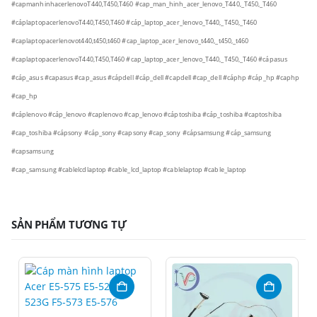
#capmanhinhacerlenovoT440,T450,T460
#cap_man_hinh_acer_lenovo_T440,_T450,_T460
#cáplaptopacerlenovoT440,T450,T460
#cáp_laptop_acer_lenovo_T440,_T450,_T460
#caplaptopacerlenovot440,t450,t460
#cap_laptop_acer_lenovo_t440,_t450,_t460
#caplaptopacerlenovoT440,T450,T460
#cap_laptop_acer_lenovo_T440,_T450,_T460
#cápasus
#cáp_asus
#capasus
#cap_asus
#cápdell
#cáp_dell
#capdell
#cap_dell
#cáphp
#cáp_hp
#caphp
#cap_hp
#cáplenovo
#cáp_lenovo
#caplenovo
#cap_lenovo
#cáptoshiba
#cáp_toshiba
#captoshiba
#cap_toshiba
#cápsony
#cáp_sony
#capsony
#cap_sony
#cápsamsung
#cáp_samsung
#capsamsung
#cap_samsung
#cablelcdlaptop
#cable_lcd_laptop
#cablelaptop
#cable_laptop
SẢN PHẨM TƯƠNG TỰ