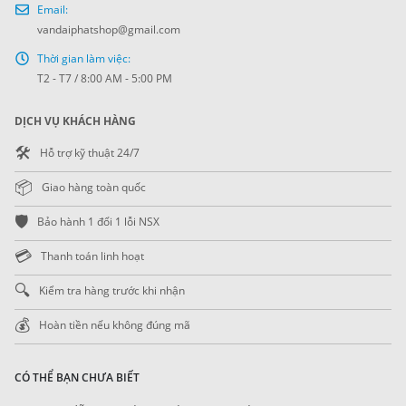
Email:
vandaiphatshop@gmail.com
Thời gian làm việc:
T2 - T7 / 8:00 AM - 5:00 PM
DỊCH VỤ KHÁCH HÀNG
🛠️
Hỗ trợ kỹ thuật 24/7
📦
Giao hàng toàn quốc
🛡️
Bảo hành 1 đổi 1 lỗi NSX
💳
Thanh toán linh hoạt
🔍
Kiểm tra hàng trước khi nhận
💰
Hoàn tiền nếu không đúng mã
CÓ THỂ BẠN CHƯA BIẾT