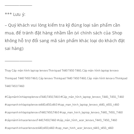
_______________
*** Lưu ý:
– Quý khách vui lòng kiểm tra kỹ đúng loại sản phẩm cần
mua, để tránh đặt hàng nhầm lẫn (vì chính sách của Shop
không hỗ trợ đổi sang mã sản phẩm khác loại do khách đặt
sai hàng)
_______________
Thay Cáp màn hình laptop lenovo Thinkpad T440 T450 T460, Cáp màn hình laptop lenovo
Thinkpad T440 T450 T460, Cáp lenovo Thinkpad T440 T450 T460, Cáp màn hình lenovo Thinkpad
T440 T450 T460
#CápmànhìnhlaptoplenovoT440,T450,T460
#Cáp_màn_hình_laptop_lenovo_T440,_T450,_T460
#capmanhinhlaptoplenovot440,t450,t460
#cap_man_hinh_laptop_lenovo_t440,_t450,_t460
#capmanhinhlaptoplenovoT440,T450,T460
#cap_man_hinh_laptop_lenovo_T440,_T450,_T460
#cápmànhìnhacerlenovoT440,T450,T460
#cáp_màn_hình_acer_lenovo_T440,_T450,_T460
#capmanhinhacerlenovot440,t450,t460
#cap_man_hinh_acer_lenovo_t440,_t450,_t460