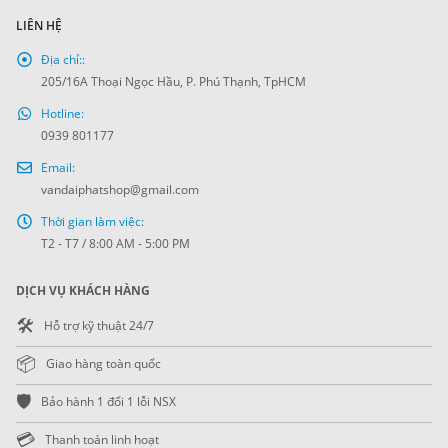
LIÊN HỆ
Địa chỉ::
205/16A Thoại Ngọc Hầu, P. Phú Thạnh, TpHCM
Hotline:
0939 801177
Email:
vandaiphatshop@gmail.com
Thời gian làm việc:
T2 - T7 / 8:00 AM - 5:00 PM
DỊCH VỤ KHÁCH HÀNG
🛠️
Hỗ trợ kỹ thuật 24/7
📦
Giao hàng toàn quốc
🛡️
Bảo hành 1 đổi 1 lỗi NSX
💳
Thanh toán linh hoạt