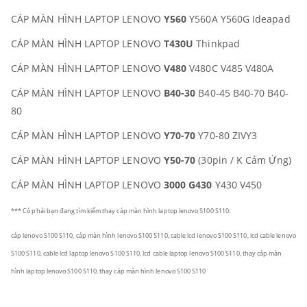
CÁP MÀN HÌNH LAPTOP LENOVO
Y560
Y560A Y560G Ideapad
CÁP MÀN HÌNH LAPTOP LENOVO
T430U
Thinkpad
CÁP MÀN HÌNH LAPTOP LENOVO
V480
V480C V485 V480A
CÁP MÀN HÌNH LAPTOP LENOVO
B40-30
B40-45 B40-70 B40-
80
CÁP MÀN HÌNH LAPTOP LENOVO
Y70-70
Y70-80 ZIVY3
CÁP MÀN HÌNH LAPTOP LENOVO
Y50-70
(30pin / K Cảm Ứng)
CÁP MÀN HÌNH LAPTOP LENOVO
3000 G430
Y430 V450
*** Có phải bạn đang tìm kiếm thay cáp màn hình laptop lenovo S100 S110:
cáp
lenovo S100 S110
, cáp màn hình
lenovo S100 S110
, cable lcd
lenovo S100 S110
, lcd cable
lenovo
S100 S110
, cable lcd laptop
lenovo S100 S110
, lcd cable laptop
lenovo S100 S110
, thay cáp màn
hình laptop
lenovo S100 S110
,
thay cáp màn hình
lenovo S100 S110