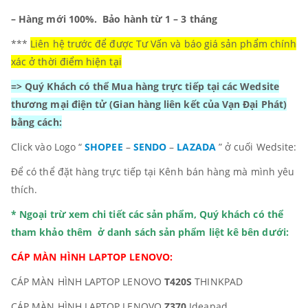
– Hàng mới 100%.
Bảo hành từ 1 – 3 tháng
***
Liên hệ trước để được Tư Vấn và báo giá sản phẩm chính
xác ở thời điểm hiện tại
=> Quý Khách có thể Mua hàng trực tiếp tại các Wedsite
thương mại điện tử
(Gian hàng liên kết của Vạn Đại Phát)
bằng cách:
Click vào Logo “
SHOPEE
–
SENDO
–
LAZADA
” ở cuối Wedsite:
Để có thể đặt hàng trực tiếp tại Kênh bán hàng mà mình yêu
thích.
* Ngoại trừ xem chi tiết các sản phẩm, Quý khách có thể
tham khảo thêm ở danh sách sản phẩm liệt kê bên dưới:
CÁP MÀN HÌNH LAPTOP LENOVO:
CÁP MÀN HÌNH LAPTOP LENOVO
T420S
THINKPAD
CÁP MÀN HÌNH LAPTOP LENOVO
Z370
Ideapad