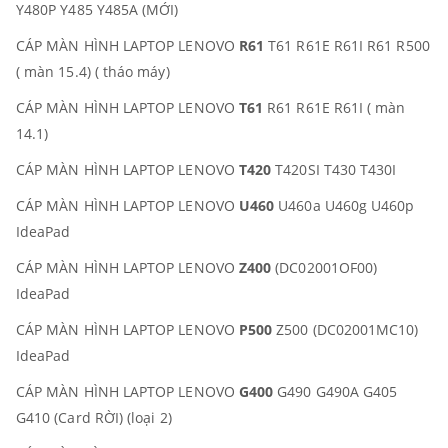
Y480P Y485 Y485A (MỚI)
CÁP MÀN HÌNH LAPTOP LENOVO
R61
T61 R61E R61I R61 R500
( màn 15.4) ( tháo máy)
CÁP MÀN HÌNH LAPTOP LENOVO
T61
R61 R61E R61I ( màn
14.1)
CÁP MÀN HÌNH LAPTOP LENOVO
T420
T420SI T430 T430I
CÁP MÀN HÌNH LAPTOP LENOVO
U460
U460a U460g U460p
IdeaPad
CÁP MÀN HÌNH LAPTOP LENOVO
Z400
(DC02001OF00)
IdeaPad
CÁP MÀN HÌNH LAPTOP LENOVO
P500
Z500 (DC02001MC10)
IdeaPad
CÁP MÀN HÌNH LAPTOP LENOVO
G400
G490 G490A G405
G410 (Card RỜI) (loại 2)