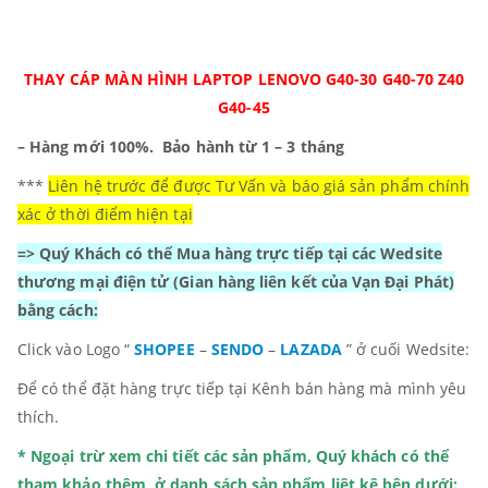
THAY CÁP MÀN HÌNH LAPTOP LENOVO G40-30 G40-70 Z40
G40-45
– Hàng mới 100%.
Bảo hành từ 1 – 3 tháng
***
Liên hệ trước để được Tư Vấn và báo giá sản phẩm chính
xác ở thời điểm hiện tại
=> Quý Khách có thể Mua hàng trực tiếp tại các Wedsite
thương mại điện tử
(Gian hàng liên kết của Vạn Đại Phát)
bằng cách:
Click vào Logo “
SHOPEE
–
SENDO
–
LAZADA
” ở cuối Wedsite:
Để có thể đặt hàng trực tiếp tại Kênh bán hàng mà mình yêu
thích.
* Ngoại trừ xem chi tiết các sản phẩm, Quý khách có thể
tham khảo thêm ở danh sách sản phẩm liệt kê bên dưới: