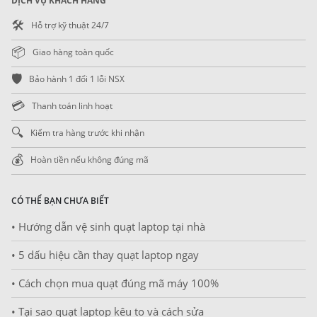
DỊCH VỤ KHÁCH HÀNG
🛠️
Hỗ trợ kỹ thuật 24/7
📦
Giao hàng toàn quốc
🛡️
Bảo hành 1 đổi 1 lỗi NSX
💳
Thanh toán linh hoạt
🔍
Kiểm tra hàng trước khi nhận
💰
Hoàn tiền nếu không đúng mã
CÓ THỂ BẠN CHƯA BIẾT
• Hướng dẫn vệ sinh quạt laptop tại nhà
• 5 dấu hiệu cần thay quạt laptop ngay
• Cách chọn mua quạt đúng mã máy 100%
• Tại sao quạt laptop kêu to và cách sửa