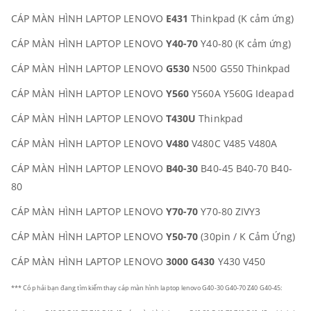
CÁP MÀN HÌNH LAPTOP LENOVO
E431
Thinkpad (K cảm ứng)
CÁP MÀN HÌNH LAPTOP LENOVO
Y40-70
Y40-80 (K cảm ứng)
CÁP MÀN HÌNH LAPTOP LENOVO
G530
N500 G550 Thinkpad
CÁP MÀN HÌNH LAPTOP LENOVO
Y560
Y560A Y560G Ideapad
CÁP MÀN HÌNH LAPTOP LENOVO
T430U
Thinkpad
CÁP MÀN HÌNH LAPTOP LENOVO
V480
V480C V485 V480A
CÁP MÀN HÌNH LAPTOP LENOVO
B40-30
B40-45 B40-70 B40-
80
CÁP MÀN HÌNH LAPTOP LENOVO
Y70-70
Y70-80 ZIVY3
CÁP MÀN HÌNH LAPTOP LENOVO
Y50-70
(30pin / K Cảm Ứng)
CÁP MÀN HÌNH LAPTOP LENOVO
3000 G430
Y430 V450
*** Có phải bạn đang tìm kiếm thay cáp màn hình laptop lenovo G40-30 G40-70 Z40 G40-45: