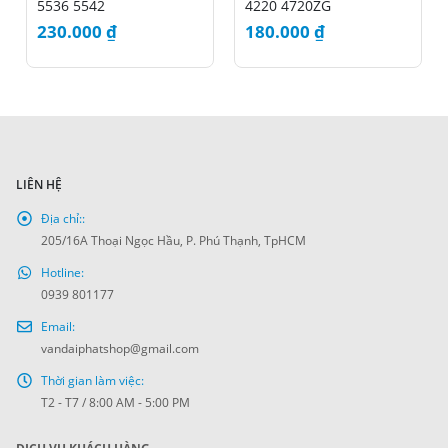
5536 5542
4220 4720ZG
230.000
₫
180.000
₫
LIÊN HỆ
Địa chỉ::
205/16A Thoại Ngọc Hầu, P. Phú Thạnh, TpHCM
Hotline:
0939 801177
Email:
vandaiphatshop@gmail.com
Thời gian làm việc:
T2 - T7 / 8:00 AM - 5:00 PM