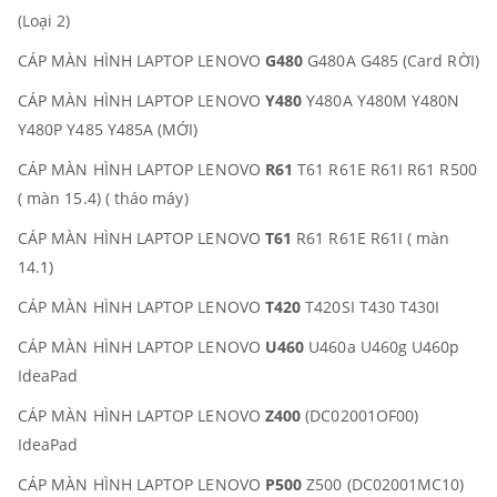
(Loại 2)
CÁP MÀN HÌNH LAPTOP LENOVO
G480
G480A G485 (Card RỜI)
CÁP MÀN HÌNH LAPTOP LENOVO
Y480
Y480A Y480M Y480N
Y480P Y485 Y485A (MỚI)
CÁP MÀN HÌNH LAPTOP LENOVO
R61
T61 R61E R61I R61 R500
( màn 15.4) ( tháo máy)
CÁP MÀN HÌNH LAPTOP LENOVO
T61
R61 R61E R61I ( màn
14.1)
CÁP MÀN HÌNH LAPTOP LENOVO
T420
T420SI T430 T430I
CÁP MÀN HÌNH LAPTOP LENOVO
U460
U460a U460g U460p
IdeaPad
CÁP MÀN HÌNH LAPTOP LENOVO
Z400
(DC02001OF00)
IdeaPad
CÁP MÀN HÌNH LAPTOP LENOVO
P500
Z500 (DC02001MC10)