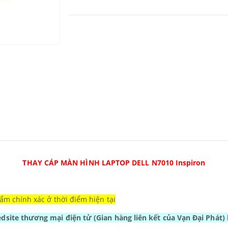
THAY CÁP MÀN HÌNH LAPTOP DELL N7010 Inspiron
ẩm chính xác ở thời điểm hiện tại
Wedsite thương mại điện tử
(Gian hàng liên kết của Vạn Đại Phát)