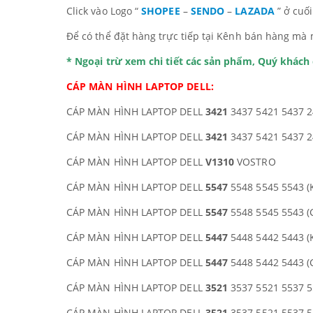
Click vào Logo “
SHOPEE
–
SENDO
–
LAZADA
” ở cuố
Để có thể đặt hàng trực tiếp tại Kênh bán hàng mà 
* Ngoại trừ xem chi tiết các sản phẩm, Quý khác
CÁP MÀN HÌNH LAPTOP DELL:
CÁP MÀN HÌNH LAPTOP DELL
3421
3437 5421 5437 2
CÁP MÀN HÌNH LAPTOP DELL
3421
3437 5421 5437 2
CÁP MÀN HÌNH LAPTOP DELL
V1310
VOSTRO
CÁP MÀN HÌNH LAPTOP DELL
5547
5548 5545 5543 (
CÁP MÀN HÌNH LAPTOP DELL
5547
5548 5545 5543 (
CÁP MÀN HÌNH LAPTOP DELL
5447
5448 5442 5443 (
CÁP MÀN HÌNH LAPTOP DELL
5447
5448 5442 5443 (
CÁP MÀN HÌNH LAPTOP DELL
3521
3537 5521 5537 5
CÁP MÀN HÌNH LAPTOP DELL
3521
3537 5521 5537 5