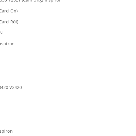
Card On)
Card Rời)
ON
nspiron
3420 V2420
spiron