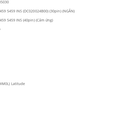
M5030
459 5459 INS (DC020024B00) (30pin) (NGẮN)
459 5459 INS (40pin) (Cảm ứng)
O
IM0L) Latitude