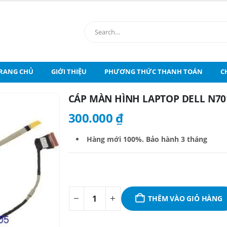
RANG CHỦ
GIỚI THIỆU
PHƯƠNG THỨC THANH TOÁN
C
CÁP MÀN HÌNH LAPTOP DELL N701
300.000
₫
Hàng mới 100%. B
ảo hành 3 tháng
THÊM VÀO GIỎ HÀNG