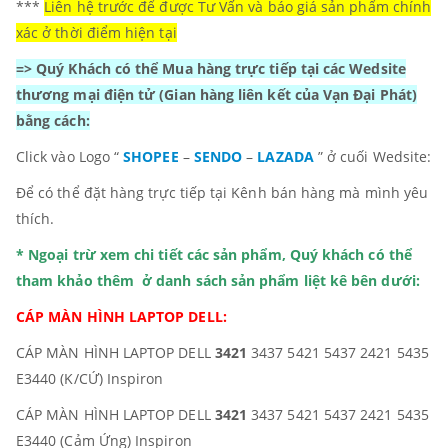
***
Liên hệ trước để được Tư Vấn và báo giá sản phẩm chính
xác ở thời điểm hiện tại
=> Quý Khách có thể Mua hàng trực tiếp tại các Wedsite
thương mại điện tử
(Gian hàng liên kết của Vạn Đại Phát)
bằng cách:
Click vào Logo “
SHOPEE
–
SENDO
–
LAZADA
” ở cuối Wedsite:
Để có thể đặt hàng trực tiếp tại Kênh bán hàng mà mình yêu
thích.
* Ngoại trừ xem chi tiết các sản phẩm, Quý khách có thể
tham khảo thêm ở danh sách sản phẩm liệt kê bên dưới:
CÁP MÀN HÌNH LAPTOP DELL:
CÁP MÀN HÌNH LAPTOP DELL
3421
3437 5421 5437 2421 5435
E3440 (K/CỨ) Inspiron
CÁP MÀN HÌNH LAPTOP DELL
3421
3437 5421 5437 2421 5435
E3440 (Cảm Ứng) Inspiron