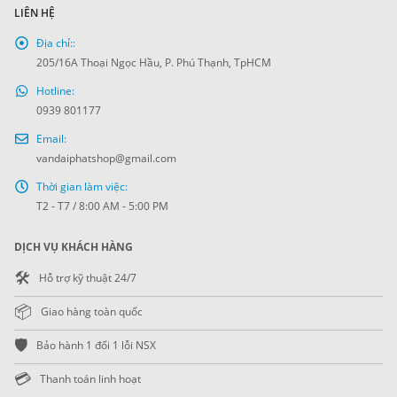
LIÊN HỆ
Địa chỉ::
205/16A Thoại Ngọc Hầu, P. Phú Thạnh, TpHCM
Hotline:
0939 801177
Email:
vandaiphatshop@gmail.com
Thời gian làm việc:
T2 - T7 / 8:00 AM - 5:00 PM
DỊCH VỤ KHÁCH HÀNG
🛠️
Hỗ trợ kỹ thuật 24/7
📦
Giao hàng toàn quốc
🛡️
Bảo hành 1 đổi 1 lỗi NSX
💳
Thanh toán linh hoạt